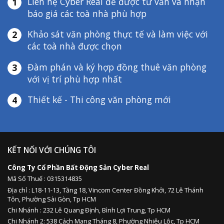
Liên hệ Cyber Real để được tư vấn và nhận
1
báo giá các toà nhà phù hợp
Khảo sát văn phòng thực tế và làm việc với
2
các toà nhà được chọn
Đàm phán và ký hợp đồng thuê văn phòng
3
với vị trí phù hợp nhất
Thiết kế - Thi công văn phòng mới
4
KẾT NỐI VỚI CHÚNG TÔI
Công Ty Cổ Phần Bất Động Sản Cyber Real
Mã Số Thuế : 0315314835
Địa chỉ :
L18-11-13,
Tầng 18, Vincom Center Đồng Khởi, 72 Lê Thánh
Tôn, Phường Sài Gòn, Tp HCM
Chi Nhánh : 232 Lê Quang Định,
Bình Lợi Trung,
Tp HCM
Chi Nhánh 2: 538 Cách Mạng Tháng 8, Phường Nhiêu Lộc, Tp HCM