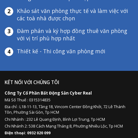
Khảo sát văn phòng thực tế và làm việc với
2
các toà nhà được chọn
Đàm phán và ký hợp đồng thuê văn phòng
3
với vị trí phù hợp nhất
Thiết kế - Thi công văn phòng mới
4
Danh Sách Các Tòa Nhà Cho
KẾT NỐI VỚI CHÚNG TÔI
Thuê Nổi Bật Tại Phường Sài Gòn
Công Ty Cổ Phần Bất Động Sản Cyber Real
Mã Số Thuế : 0315314835
Dưới đây là một số tòa nhà cho thuê phường Sài Gòn được
Địa chỉ :
L18-11-13,
Tầng 18, Vincom Center Đồng Khởi, 72 Lê Thánh
Tôn, Phường Sài Gòn, Tp HCM
nhiều doanh nghiệp lựa chọn nhờ vị trí và tiện ích vượt trội:
Chi Nhánh : 232 Lê Quang Định,
Bình Lợi Trung,
Tp HCM
Tòa Nhà
Đặc Điểm Nổi Bật
Diện Tích
Phân
Chi Nhánh 2: 538 Cách Mạng Tháng 8, Phường Nhiêu Lộc, Tp HCM
Cho
Khúc
Điện thoại: 0932 020 099
Thuê