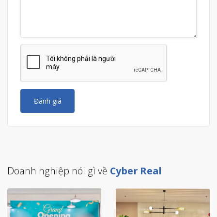
Lê Duẩn, Đồng Khởi, Nguyễn Huệ, Hàm Nghi và Lê Thánh Tôn –
những địa điểm nổi tiếng với các tòa nhà văn phòng cao cấp và
các trung tâm thương mại lớn
.
Với diện tích nhỏ nhưng mật độ phát triển cao, phường Sài Gòn
không chỉ là nơi đặt trụ sở của nhiều doanh nghiệp đa quốc gia
mà còn là trung tâm giao thương sôi động, thu hút nhiều lĩnh
vực như tài chính, thương mại, dịch vụ và công nghệ
.
Đánh giá
Doanh nghiệp nói gì về
Cyber Real