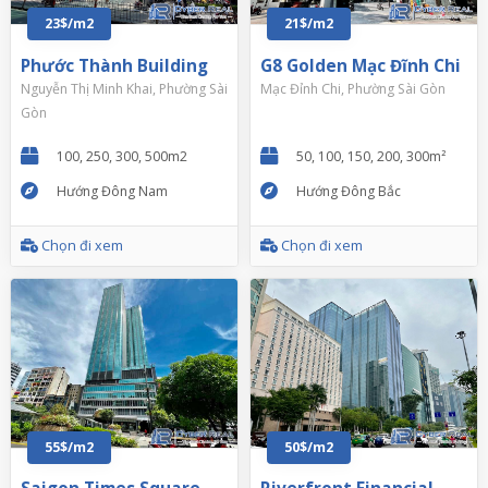
23$/m2
21$/m2
Phước Thành Building
G8 Golden Mạc Đĩnh Chi
Nguyễn Thị Minh Khai, Phường Sài
Mạc Đỉnh Chi, Phường Sài Gòn
Gòn
100, 250, 300, 500m2
50, 100, 150, 200, 300m²
Hướng Đông Nam
Hướng Đông Bắc
Chọn đi xem
Chọn đi xem
55$/m2
50$/m2