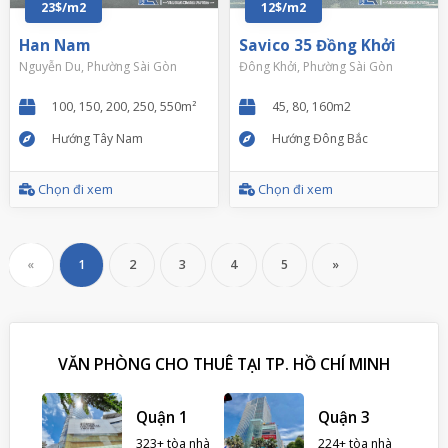
23$/m2
12$/m2
Han Nam
Savico 35 Đồng Khởi
Nguyễn Du, Phường Sài Gòn
Đông Khởi, Phường Sài Gòn
100, 150, 200, 250, 550m²
45, 80, 160m2
Hướng Tây Nam
Hướng Đông Bắc
Chọn đi xem
Chọn đi xem
«
1
2
3
4
5
»
VĂN PHÒNG CHO THUÊ TẠI TP. HỒ CHÍ MINH
 Nhà
Quận 1
Quận 3
323+ tòa nhà
224+ tòa nhà