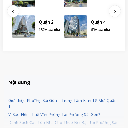
hà
ình
Quận 2
Quận 4
132+ tòa nhà
65+ tòa nhà
Nội dung
Giới thiệu Phường Sài Gòn – Trung Tâm Kinh Tế Mới Quận
1
Vì Sao Nên Thuê Văn Phòng Tại Phường Sài Gòn?
Danh Sách Các Tòa Nhà Cho Thuê Nổi Bật Tại Phường Sài