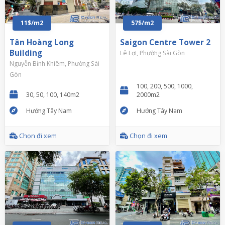
11$/m2
57$/m2
Tân Hoàng Long
Saigon Centre Tower 2
Building
Lê Lợi, Phường Sài Gòn
Nguyễn Bỉnh Khiêm, Phường Sài
Gòn
100, 200, 500, 1000,
30, 50, 100, 140m2
2000m2
Hướng Tây Nam
Hướng Tây Nam
Chọn đi xem
Chọn đi xem