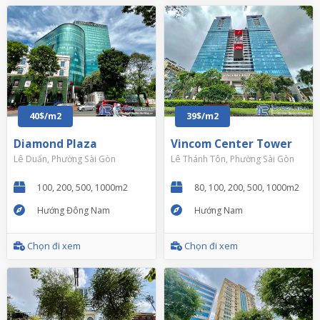
40$/m2
39$/m2
Diamond Plaza
Vincom Center Tower
Lê Duẩn, Phường Sài Gòn
Lê Thánh Tôn, Phường Sài Gòn
100, 200, 500, 1000m2
80, 100, 200, 500, 1000m2
Hướng Đông Nam
Hướng Nam
Chọn đi xem
Chọn đi xem