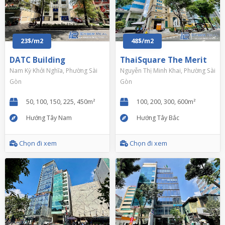
23$/m2
48$/m2
DATC Building
ThaiSquare The Merit
Nam Kỳ Khởi Nghĩa, Phường Sài
Nguyễn Thị Minh Khai, Phường Sài
Gòn
Gòn
50, 100, 150, 225, 450m²
100, 200, 300, 600m²
Hướng Tây Nam
Hướng Tây Bắc
Chọn đi xem
Chọn đi xem