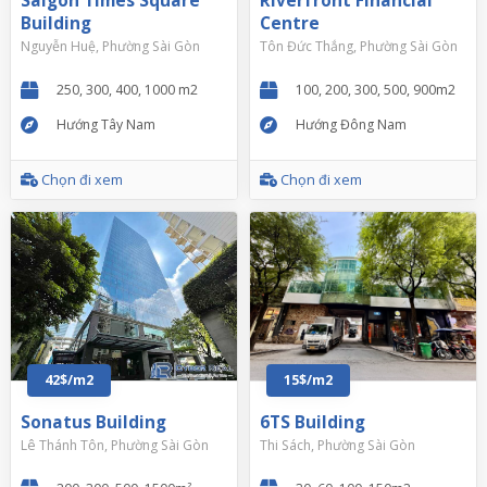
Saigon Times Square
Riverfront Financial
Building
Centre
Nguyễn Huệ, Phường Sài Gòn
Tôn Đức Thắng, Phường Sài Gòn
250, 300, 400, 1000 m2
100, 200, 300, 500, 900m2
Hướng Tây Nam
Hướng Đông Nam
Chọn đi xem
Chọn đi xem
42$/m2
15$/m2
Sonatus Building
6TS Building
Lê Thánh Tôn, Phường Sài Gòn
Thi Sách, Phường Sài Gòn