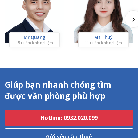
Mr Quang
Ms Thuý
15+ năm kinh nghiệm
11+ năm kinh nghiệm
Giúp bạn nhanh chóng tìm
được văn phòng phù hợp
Hotline: 0932.020.099
Gửi yêu cầu thuê