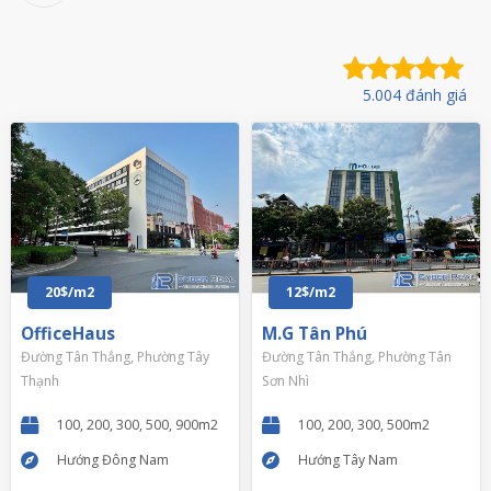
5.004 đánh giá
20$/m2
12$/m2
OfficeHaus
M.G Tân Phú
Đường Tân Thắng, Phường Tây
Đường Tân Thắng, Phường Tân
Thạnh
Sơn Nhì
100, 200, 300, 500, 900m2
100, 200, 300, 500m2
Hướng Đông Nam
Hướng Tây Nam