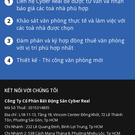
Liên hệ Cyber Real để được tư vấn và nhận
1
báo giá các toà nhà phù hợp
Khảo sát văn phòng thực tế và làm việc với
2
các toà nhà được chọn
Đàm phán và ký hợp đồng thuê văn phòng
3
với vị trí phù hợp nhất
Thiết kế - Thi công văn phòng mới
4
KẾT NỐI VỚI CHÚNG TÔI
Công Ty Cổ Phần Bất Động Sản Cyber Real
Mã Số Thuế : 0315314835
Địa chỉ :
L18-11-13,
Tầng 18, Vincom Center Đồng Khởi, 72 Lê Thánh
Tôn, Phường Sài Gòn, Tp HCM
Chi Nhánh : 232 Lê Quang Định,
Bình Lợi Trung,
Tp HCM
Chi Nhánh 2: 538 Cách Mạng Tháng 8, Phường Nhiêu Lộc, Tp HCM