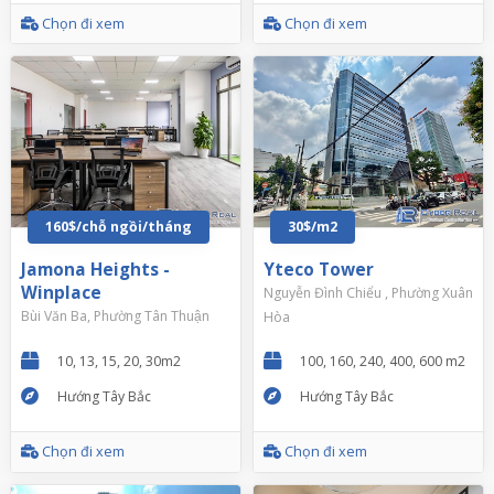
Chọn đi xem
Chọn đi xem
160$/chỗ ngồi/tháng
30$/m2
Jamona Heights -
Yteco Tower
Winplace
Nguyễn Đình Chiểu , Phường Xuân
Bùi Văn Ba, Phường Tân Thuận
Hòa
10, 13, 15, 20, 30m2
100, 160, 240, 400, 600 m2
Hướng Tây Bắc
Hướng Tây Bắc
Chọn đi xem
Chọn đi xem