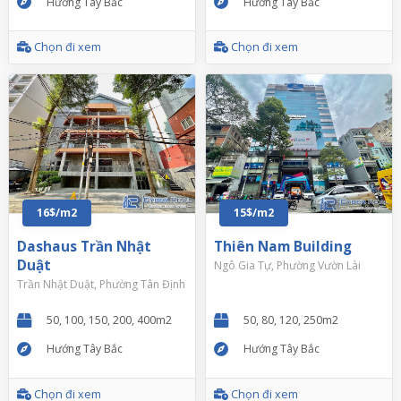
Hướng Tây Bắc
Hướng Tây Bắc
Chọn đi xem
Chọn đi xem
16$/m2
15$/m2
Dashaus Trần Nhật
Thiên Nam Building
Duật
Ngô Gia Tự, Phường Vườn Lài
Trần Nhật Duật, Phường Tân Định
50, 100, 150, 200, 400m2
50, 80, 120, 250m2
Hướng Tây Bắc
Hướng Tây Bắc
Chọn đi xem
Chọn đi xem