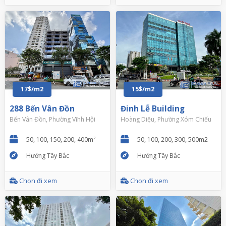
17$/m2
15$/m2
288 Bến Vân Đồn
Đinh Lễ Building
Bến Vân Đồn, Phường Vĩnh Hội
Hoàng Diệu, Phường Xóm Chiếu
50, 100, 150, 200, 400m²
50, 100, 200, 300, 500m2
Hướng Tây Bắc
Hướng Tây Bắc
Chọn đi xem
Chọn đi xem