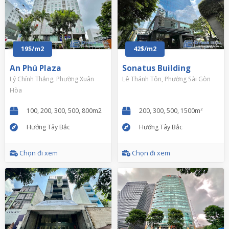
19$/m2
42$/m2
An Phú Plaza
Sonatus Building
Lý Chính Thắng, Phường Xuân
Lê Thánh Tôn, Phường Sài Gòn
Hòa
100, 200, 300, 500, 800m2
200, 300, 500, 1500m²
Hướng Tây Bắc
Hướng Tây Bắc
Chọn đi xem
Chọn đi xem