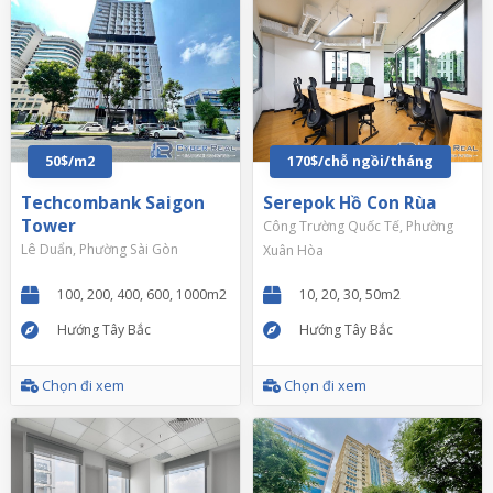
50$/m2
170$/chỗ ngồi/tháng
Techcombank Saigon
Serepok Hồ Con Rùa
Tower
Công Trường Quốc Tế, Phường
Lê Duẩn, Phường Sài Gòn
Xuân Hòa
100, 200, 400, 600, 1000m2
10, 20, 30, 50m2
Hướng Tây Bắc
Hướng Tây Bắc
Chọn đi xem
Chọn đi xem