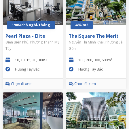
190$/chỗ ngồi/tháng
48$/m2
Pearl Plaza - Elite
ThaiSquare The Merit
Điện Biên Phủ, Phường Thạnh Mỹ
Nguyễn Thị Minh Khai, Phường Sài
Tây
Gòn
10, 13, 15, 20, 30m2
100, 200, 300, 600m²
Hướng Tây Bắc
Hướng Tây Bắc
Chọn đi xem
Chọn đi xem