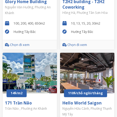
Glory Home Building
T2H2 building - T2H2
Coworking
Nguyễn Văn Hưởng, Phường An
Hồng Hà, Phường Tân Sơn Hòa
Khánh
100, 200, 400, 650m2
10, 13, 15, 20, 30m2
Hướng Tây Bắc
Hướng Tây Bắc
Chọn đi xem
Chọn đi xem
14$/m2
110$/chỗ ngồi/tháng
171 Trần Não
Hello World Saigon
Trần Não , Phường An Khánh
Nguyễn Hữu Cảnh, Phường Thạnh
Mỹ Tây