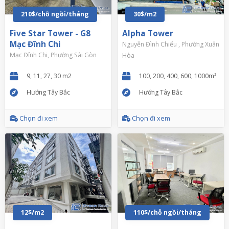
210$/chỗ ngồi/tháng
30$/m2
Five Star Tower - G8
Alpha Tower
Mạc Đĩnh Chi
Nguyễn Đình Chiểu , Phường Xuân
Mạc Đỉnh Chi, Phường Sài Gòn
Hòa
9, 11, 27, 30 m2
100, 200, 400, 600, 1000m²
Hướng Tây Bắc
Hướng Tây Bắc
Chọn đi xem
Chọn đi xem
12$/m2
110$/chỗ ngồi/tháng