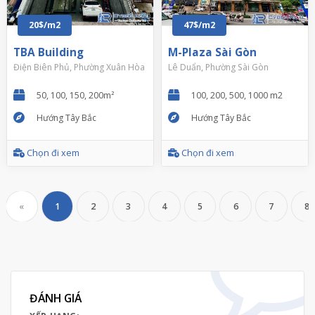
20$/m2
47$/m2
TBA Building
M-Plaza Sài Gòn
Điện Biên Phủ, Phường Xuân Hòa
Lê Duẩn, Phường Sài Gòn
50, 100, 150, 200m²
100, 200, 500, 1000 m2
Hướng Tây Bắc
Hướng Tây Bắc
Chọn đi xem
Chọn đi xem
«
1
2
3
4
5
6
7
8
ĐÁNH GIÁ