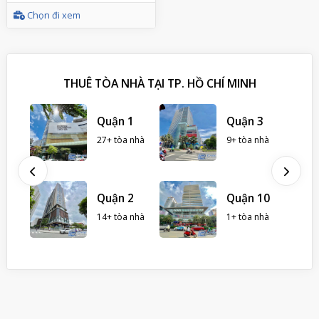
Chọn đi xem
THUÊ TÒA NHÀ TẠI TP. HỒ CHÍ MINH
ân
Quận 1
Quận 3
27+ tòa nhà
9+ tòa nhà
hà
Quận 2
Quận 10
14+ tòa nhà
1+ tòa nhà