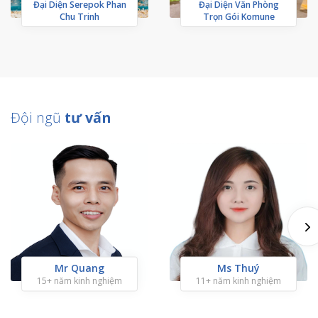
Đại Diện Serepok Phan
Đại Diện Văn Phòng
Chu Trinh
Trọn Gói Komune
Đội ngũ
tư vấn
Mr Quang
Ms Thuý
15+ năm kinh nghiệm
11+ năm kinh nghiệm