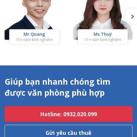
Mr Quang
Ms Thuý
15+ năm kinh nghiệm
11+ năm kinh nghiệm
Giúp bạn nhanh chóng tìm
được văn phòng phù hợp
Hotline: 0932.020.099
Gửi yêu cầu thuê