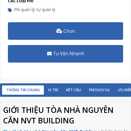
CÁC LOẠI PHÍ
Phí quản lý: tự quản lý
Chọn
Tư Vấn Nhanh
THÔNG TIN CHUNG
VỊ TRÍ
KẾT CẤU
PHÍ DỊCH VỤ
ƯU ĐIỂ
GIỚI THIỆU TÒA NHÀ NGUYÊN
CĂN NVT BUILDING