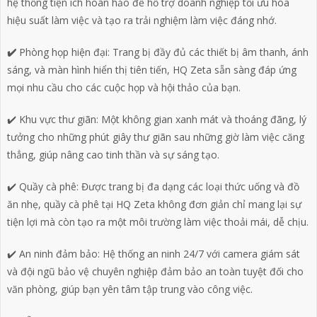
hệ thống tiện ích hoàn hảo để hỗ trợ doanh nghiệp tối ưu hóa
hiệu suất làm việc và tạo ra trải nghiệm làm việc đáng nhớ.
✔️
Phòng họp hiện đại: Trang bị đầy đủ các thiết bị âm thanh, ánh
sáng, và màn hình hiển thị tiên tiến, HQ Zeta sẵn sàng đáp ứng
mọi nhu cầu cho các cuộc họp và hội thảo của bạn.
✔️ Khu vực thư giãn: Một không gian xanh mát và thoáng đãng, lý
tưởng cho những phút giây thư giãn sau những giờ làm việc căng
thẳng, giúp nâng cao tinh thần và sự sáng tạo.
✔️ Quầy cà phê: Được trang bị đa dạng các loại thức uống và đồ
ăn nhẹ, quầy cà phê tại HQ Zeta không đơn giản chỉ mang lại sự
tiện lợi mà còn tạo ra một môi trường làm việc thoải mái, dễ chịu.
✔️ An ninh đảm bảo: Hệ thống an ninh 24/7 với camera giám sát
và đội ngũ bảo vệ chuyên nghiệp đảm bảo an toàn tuyệt đối cho
văn phòng, giúp bạn yên tâm tập trung vào công việc.