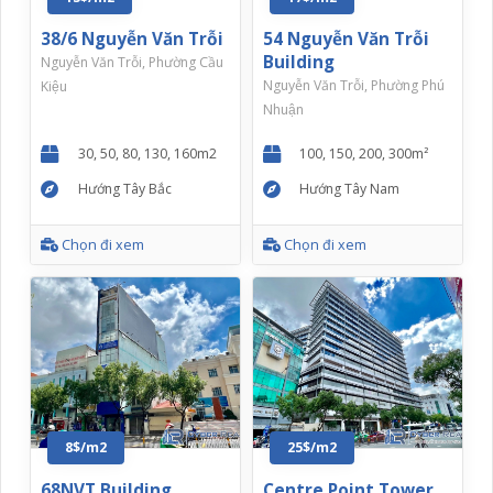
38/6 Nguyễn Văn Trỗi
54 Nguyễn Văn Trỗi
Building
Nguyễn Văn Trỗi, Phường Cầu
Nguyễn Văn Trỗi, Phường Phú
Kiệu
Nhuận
30, 50, 80, 130, 160m2
100, 150, 200, 300m²
Hướng Tây Bắc
Hướng Tây Nam
Chọn đi xem
Chọn đi xem
8$/m2
25$/m2
68NVT Building
Centre Point Tower