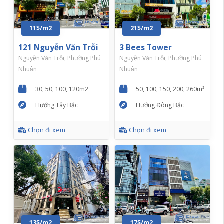
11$/m2
21$/m2
121 Nguyễn Văn Trỗi
3 Bees Tower
Nguyễn Văn Trỗi, Phường Phú
Nguyễn Văn Trỗi, Phường Phú
Nhuận
Nhuận
30, 50, 100, 120m2
50, 100, 150, 200, 260m²
Hướng Tây Bắc
Hướng Đông Bắc
Chọn đi xem
Chọn đi xem
13$/m2
17$/m2