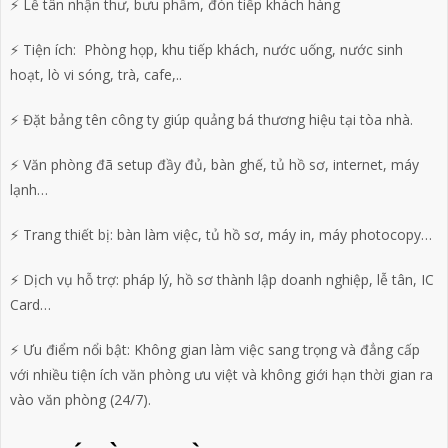
⚡ Lễ tân nhận thư, bưu phẩm, đón tiếp khách hàng
⚡ Tiện ích: Phòng họp, khu tiếp khách, nước uống, nước sinh
hoạt, lò vi sóng, trà, cafe,..
⚡ Đặt bảng tên công ty giúp quảng bá thương hiệu tại tòa nhà.
⚡ Văn phòng đã setup đầy đủ, bàn ghế, tủ hồ sơ, internet, máy
lạnh…
⚡ Trang thiết bị: bàn làm việc, tủ hồ sơ, máy in, máy photocopy…
⚡ Dịch vụ hỗ trợ: pháp lý, hồ sơ thành lập doanh nghiệp, lễ tân, IC
Card…
⚡ Ưu điểm nổi bật: Không gian làm việc sang trọng và đẳng cấp
với nhiều tiện ích văn phòng ưu việt và không giới hạn thời gian ra
vào văn phòng (24/7).