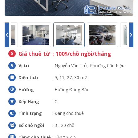
Giá thuê từ
: 100$/chỗ ngồi/tháng
Vị trí
: Nguyễn Văn Trỗi, Phường Cầu Kiệu
Diện tích
: 9, 11, 27, 30 m2
Hướng
: Hướng Đông Bắc
Xếp Hạng
: C
Tình trạng
: Đang cho thuê
Số chỗ ngồi
: 3 - 20 chỗ
Tầng cho thuê
: Tầng 3-4-5