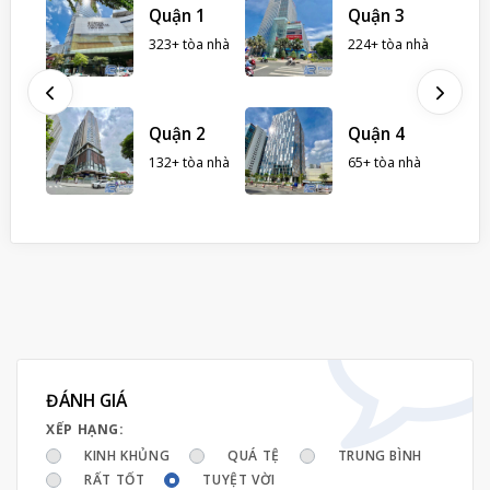
 Nhà
Quận 1
Quận 3
323+ tòa nhà
224+ tòa nhà
hà
ình
Quận 2
Quận 4
132+ tòa nhà
65+ tòa nhà
ĐÁNH GIÁ
XẾP HẠNG:
KINH KHỦNG
QUÁ TỆ
TRUNG BÌNH
RẤT TỐT
TUYỆT VỜI