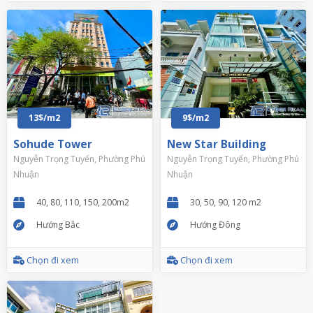
13$/m2
9$/m2
Sohude Tower
New Star Building
Nguyễn Trọng Tuyển, Phường Phú
Nguyễn Trọng Tuyển, Phường Phú
Nhuận
Nhuận
40, 80, 110, 150, 200m2
30, 50, 90, 120 m2
Hướng Bắc
Hướng Đông
Chọn đi xem
Chọn đi xem