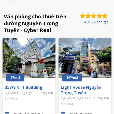
Văn phòng cho thuê trên
4.313 đánh giá
đường Nguyễn Trọng
Tuyển - Cyber Real
9$/m2
10$/m2
353/8 NTT Building
Light House Nguyễn
Trọng Tuyển
Nguyễn Trọng Tuyển, Phường Tân
Nguyễn Trọng Tuyển, Phường Tân
Sơn Hòa
Sơn Hòa
30, 60, 100, 200, 250
30, 50, 70, 100m2