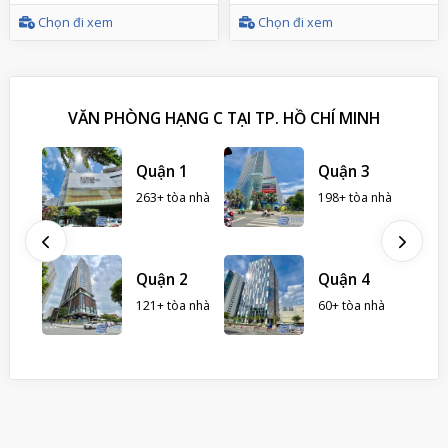
Chọn đi xem
Chọn đi xem
VĂN PHÒNG HẠNG C TẠI TP. HỒ CHÍ MINH
 Nhà
Quận 1
Quận 3
263+ tòa nhà
198+ tòa nhà
hà
ình
Quận 2
Quận 4
121+ tòa nhà
60+ tòa nhà