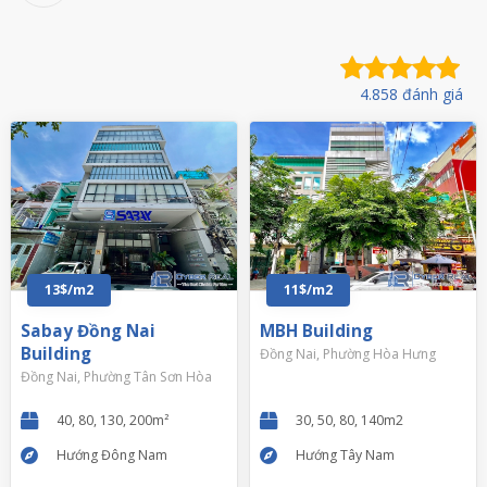
4.858 đánh giá
13$/m2
11$/m2
Sabay Đồng Nai
MBH Building
Building
Đồng Nai, Phường Hòa Hưng
Đồng Nai, Phường Tân Sơn Hòa
40, 80, 130, 200m²
30, 50, 80, 140m2
Hướng Đông Nam
Hướng Tây Nam