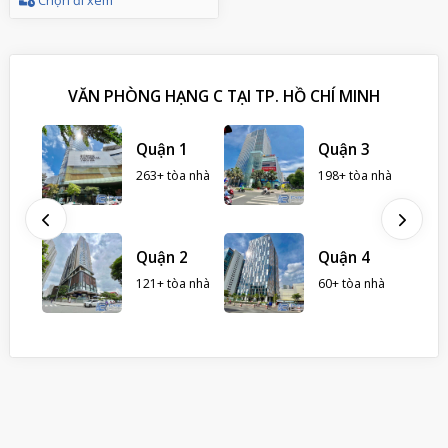
Chọn đi xem
VĂN PHÒNG HẠNG C TẠI TP. HỒ CHÍ MINH
 Nhà
Quận 1
Quận 3
263+ tòa nhà
198+ tòa nhà
hà
ình
Quận 2
Quận 4
121+ tòa nhà
60+ tòa nhà