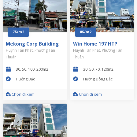
7$/m2
8$/m2
Mekong Corp Building
Win Home 197 HTP
Huỳnh Tấn Phát, Phường Tân
Huỳnh Tấn Phát, Phường Tân
Thuận
Thuận
30, 50, 100, 200m2
30, 50, 70, 120m2
Hướng Bắc
Hướng Đông Bắc
Chọn đi xem
Chọn đi xem