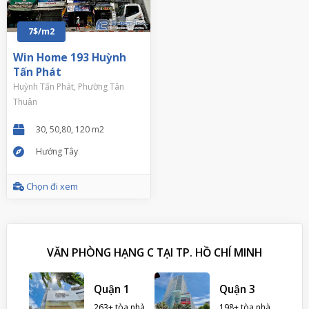
7$/m2
Win Home 193 Huỳnh
Tấn Phát
Huỳnh Tấn Phát, Phường Tân
Thuận
30, 50,80, 120 m2
Hướng Tây
Chọn đi xem
VĂN PHÒNG HẠNG C TẠI TP. HỒ CHÍ MINH
 Nhà
Quận 1
Quận 3
263+ tòa nhà
198+ tòa nhà