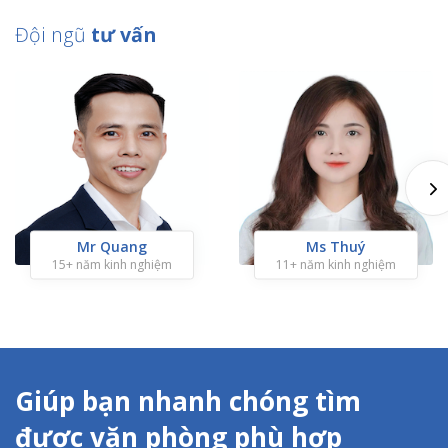
Đội ngũ
tư vấn
Mr Quang
Ms Thuý
15+ năm kinh nghiệm
11+ năm kinh nghiệm
Giúp bạn nhanh chóng tìm
được văn phòng phù hợp