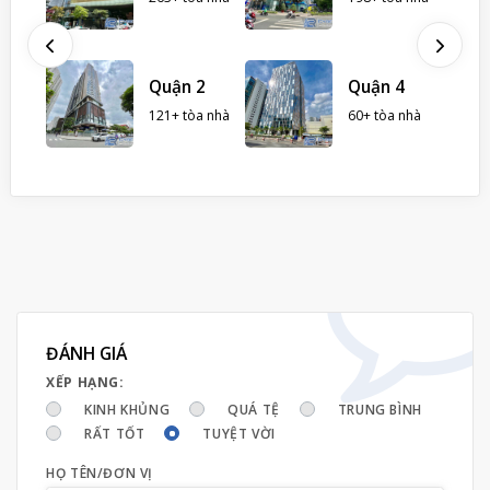
hà
ình
Quận 2
Quận 4
121+ tòa nhà
60+ tòa nhà
ĐÁNH GIÁ
XẾP HẠNG:
KINH KHỦNG
QUÁ TỆ
TRUNG BÌNH
RẤT TỐT
TUYỆT VỜI
HỌ TÊN/ĐƠN VỊ