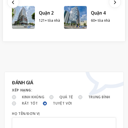
ình
Quận 2
Quận 4
121+ tòa nhà
60+ tòa nhà
ĐÁNH GIÁ
XẾP HẠNG:
KINH KHỦNG
QUÁ TỆ
TRUNG BÌNH
RẤT TỐT
TUYỆT VỜI
HỌ TÊN/ĐƠN VỊ