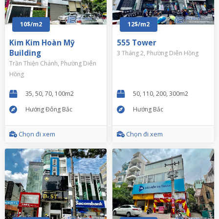
10$/m2
12$/m2
Kim Kim Hoàn Mỹ
555 Tower
Building
3 Tháng 2, Phường Diên Hồng
Trần Thiện Chánh, Phường Diên
Hồng
35, 50, 70, 100m2
50, 110, 200, 300m2
Hướng Đông Bắc
Hướng Bắc
Chọn đi xem
Chọn đi xem