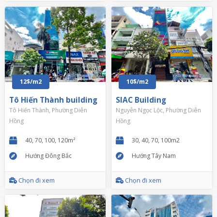
12$/m2
10$/m2
Tô Hiến Thành building
SIAC Building
Tô Hiến Thành, Phường Diên
Nguyễn Ngọc Lộc, Phường Diên
Hồng
Hồng
40, 70, 100, 120m²
30, 40, 70, 100m2
Hướng Đông Bắc
Hướng Tây Nam
Chọn đi xem
Chọn đi xem