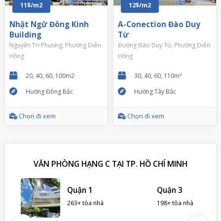
11$/m2
12$/m2
Nhật Ngữ Đông Kinh
A-Conection Đào Duy
Building
Từ
Nguyễn Tri Phương, Phường Diên
Đường Đào Duy Từ, Phường Diên
Hồng
Hồng
20, 40, 60, 100m2
30, 40, 60, 110m²
Hướng Đông Bắc
Hướng Tây Bắc
Chọn đi xem
Chọn đi xem
VĂN PHÒNG HẠNG C TẠI TP. HỒ CHÍ MINH
 Nhà
Quận 1
Quận 3
263+ tòa nhà
198+ tòa nhà
hà