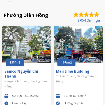
Phường Diên Hồng
8.054 đánh giá
13$/m2
10$/m2
Samco Nguyễn Chí
Maritime Building
Thanh
Tô Hiến Thành, Phường Diên
Nguyễn Chí Thanh, Phường Diên
Hồng
Hồng
50, 100, 180, 250m2
30, 40, 80, 120m²
Hướng Tây
Hướng Tây Bắc