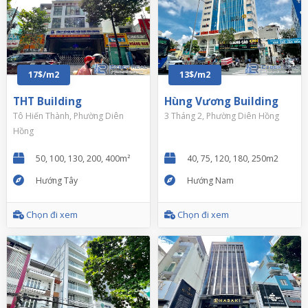
17$/m2
13$/m2
THT Building
Hùng Vương Building
Tô Hiến Thành, Phường Diên
3 Tháng 2, Phường Diên Hồng
Hồng
50, 100, 130, 200, 400m²
40, 75, 120, 180, 250m2
Hướng Tây
Hướng Nam
Chọn đi xem
Chọn đi xem