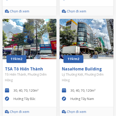
Chọn đi xem
Chọn đi xem
11$/m2
11$/m2
TSA Tô Hiến Thành
NasaHome Building
Tô Hiến Thành, Phường Diên
Lý Thường Kiệt, Phường Diên
Hồng
Hồng
30, 40, 70, 120m²
30, 40, 70, 120m²
Hướng Tây Bắc
Hướng Tây Nam
Chọn đi xem
Chọn đi xem