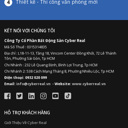
Thiết kế - Thi công văn phòng mới
4
KẾT NỐI VỚI CHÚNG TÔI
Công Ty Cổ Phần Bất Động Sản Cyber Real
Mã Số Thuế : 0315314835
Địa chỉ :
L18-11-13,
Tầng 18, Vincom Center Đồng Khởi, 72 Lê Thánh
Tôn, Phường Sài Gòn, Tp HCM
Chi Nhánh : 232 Lê Quang Định,
Bình Lợi Trung,
Tp HCM
Chi Nhánh 2: 538 Cách Mạng Tháng 8, Phường Nhiêu Lộc, Tp HCM
Điện thoại: 0932 020 099
Email:
info@cyberreal.vn
- Website:
www.cyberreal.vn
HỖ TRỢ KHÁCH HÀNG
Giới Thiệu Về Cyber Real