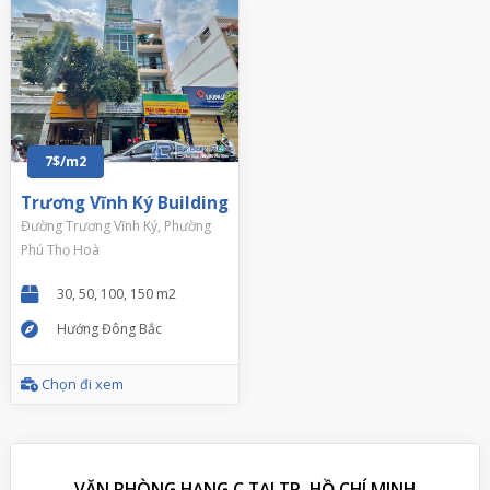
7$/m2
Trương Vĩnh Ký Building
Đường Trương Vĩnh Ký, Phường
Phú Thọ Hoà
30, 50, 100, 150 m2
Hướng Đông Bắc
Chọn đi xem
VĂN PHÒNG HẠNG C TẠI TP. HỒ CHÍ MINH