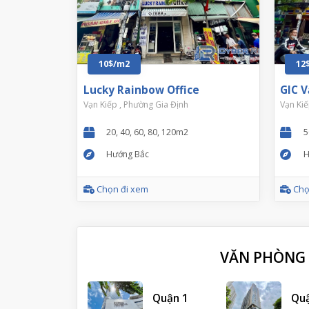
10$/m2
12
Lucky Rainbow Office
GIC V
Vạn Kiếp , Phường Gia Định
Vạn Kiế
20, 40, 60, 80, 120m2
5
Hướng Bắc
H
Chọn đi xem
Chọ
VĂN PHÒNG H
Quận 1
Qu