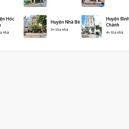
ện Hóc
Huyện Bìn
Huyện Nhà Bè
n
Chánh
3+ tòa nhà
òa nhà
4+ tòa nhà