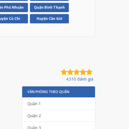
n Phú Nhuận
Quận Bình Thạnh
uyện Củ Chi
Huyện Cần Giờ
4.510 đánh giá
VĂN PHÒNG THEO QUẬN
Quận 1
Quận 2
Quận 3