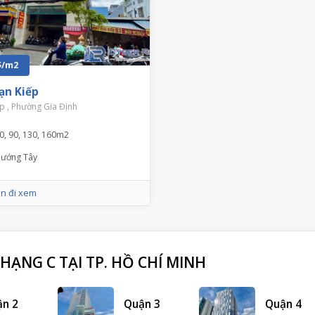
$/m2
ạn Kiếp
p , Phường Gia Định
0, 90, 130, 160m2
ướng Tây
n đi xem
ẠNG C TẠI TP. HỒ CHÍ MINH
ận 2
Quận 3
Quận 4