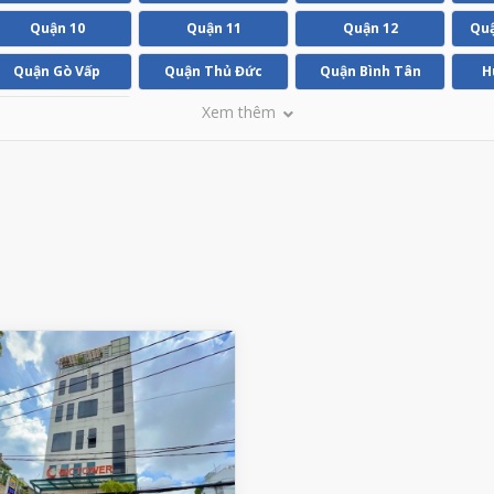
Quận 10
Quận 11
Quận 12
Quậ
Quận Gò Vấp
Quận Thủ Đức
Quận Bình Tân
H
Xem thêm
Huyện Bình Chánh