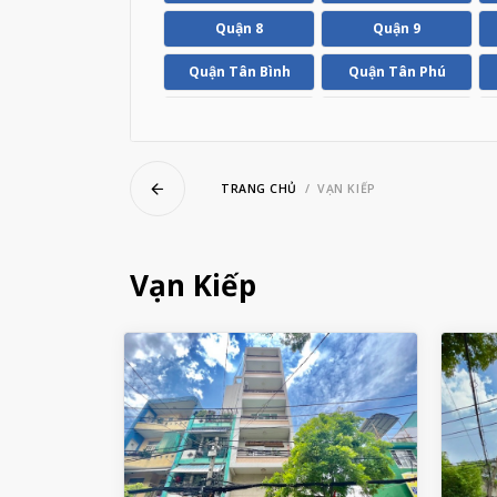
ubmenu
Quận 8
Quận 9
Quận Tân Bình
Quận Tân Phú
ubmenu
Huyện Hóc Môn
Huyện Nhà Bè
TRANG CHỦ
VẠN KIẾP
Vạn Kiếp