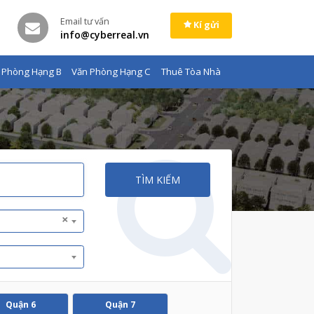
Email tư vấn
Kí gửi
info@cyberreal.vn
 Phòng Hạng B
Văn Phòng Hạng C
Thuê Tòa Nhà
TÌM KIẾM
×
Quận 6
Quận 7