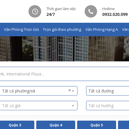
Thời gian làm việc
Hotline
24/7
0932.020.099
Văn Phòng Trọn Gói
Trọn gói theo phường
Văn Phòng Hạng A
Văn
×
Tất cả phường/xã
Tất cả đường
Tất cả giá
Tất cả hướng
Quận 3
Quận 4
Quận 5