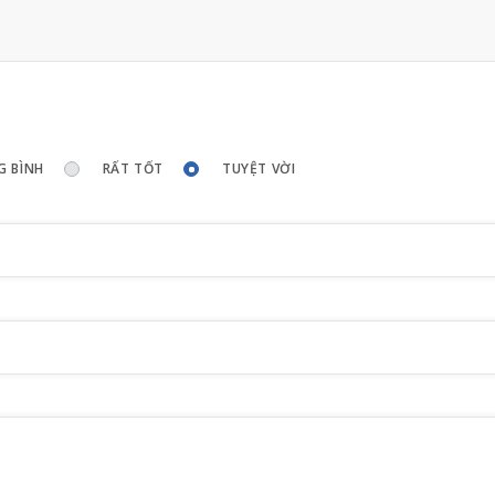
G BÌNH
RẤT TỐT
TUYỆT VỜI