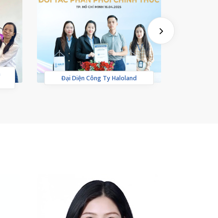
a
Khai Tr
Đại Diện Công Ty Haloland