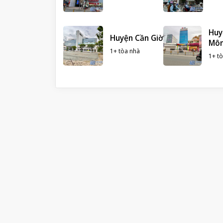
Huy
Huyện Cần Giờ
Mô
1+ tòa nhà
1+ t