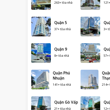
263+ tòa nhà
121+
Quận 5
Qu
37+ tòa nhà
3+ t
Quận 9
Qu
8+ tòa nhà
57+ 
Quận Phú
Quậ
Nhuận
Thạ
141+ tòa nhà
214+ 
Quận Gò Vấp
Qu
21+ tòa nhà
12+ 