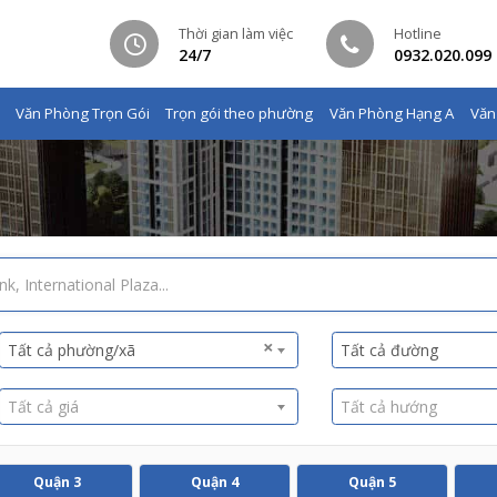
Thời gian làm việc
Hotline
24/7
0932.020.099
Văn Phòng Trọn Gói
Trọn gói theo phường
Văn Phòng Hạng A
Văn
×
Tất cả phường/xã
Tất cả đường
Tất cả giá
Tất cả hướng
Quận 3
Quận 4
Quận 5