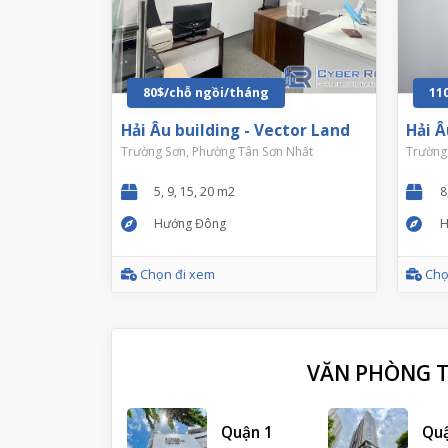
80$/chỗ ngồi/tháng
11
Hải Âu building - Vector Land
Hải Â
Trường Sơn, Phường Tân Sơn Nhất
Trường 
5, 9, 15, 20 m2
8
Hướng Đông
H
Chọn đi xem
Chọ
VĂN PHÒNG TR
Quận 1
Qu