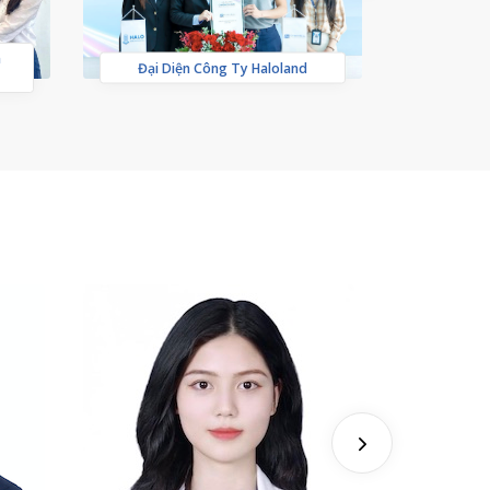
a
Khai Tr
Đại Diện Công Ty Haloland