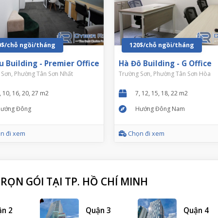
0$/chỗ ngồi/tháng
120$/chỗ ngồi/tháng
u Building - Premier Office
Hà Đô Building - G Office
Sơn, Phường Tân Sơn Nhất
Trường Sơn, Phường Tân Sơn Hòa
, 10, 16, 20, 27 m2
7, 12, 15, 18, 22 m2
ướng Đông
Hướng Đông Nam
n đi xem
Chọn đi xem
ỌN GÓI TẠI TP. HỒ CHÍ MINH
ận 2
Quận 3
Quận 4