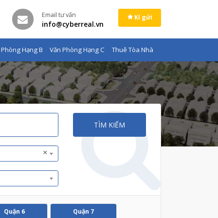
Email tư vấn
Kí gửi
info@cyberreal.vn
 Phòng Hạng B
Văn Phòng Hạng C
Thuê Tòa Nhà
TÌM KIẾM
×
Quận 6
Quận 7