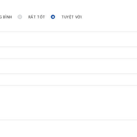
G BÌNH
RẤT TỐT
TUYỆT VỜI