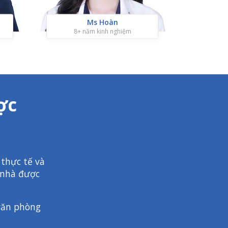
Ms Hoàn
8+ năm kinh nghiệm
7+
ợc
thực tế và
à nhà được
 văn phòng