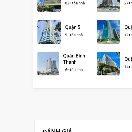
83+ tòa nhà
27+ 
Quận 5
Qu
5+ tòa nhà
12+ 
Quận Bình
Quậ
Thạnh
14+ 
16+ tòa nhà
ĐÁNH GIÁ