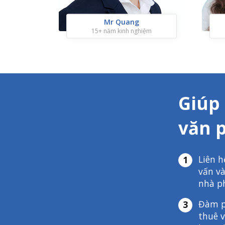
Mr Quang
15+ năm kinh nghiệm
Giúp
văn 
Liên h
1
vấn và
nhà p
Đàm p
3
thuê v