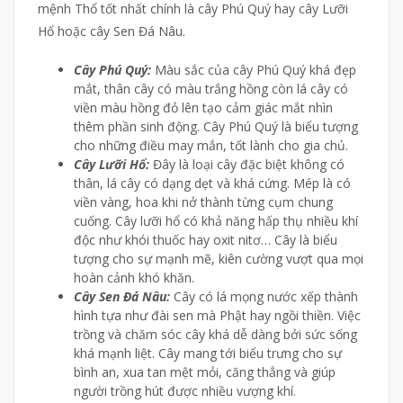
mệnh Thổ tốt nhất chính là cây Phú Quý hay cây Lưỡi
Hổ hoặc cây Sen Đá Nâu.
Cây Phú Quý:
Màu sắc của cây Phú Quý khá đẹp
mắt, thân cây có màu trắng hồng còn lá cây có
viền màu hồng đỏ lên tạo cảm giác mắt nhìn
thêm phần sinh động. Cây Phú Quý là biểu tượng
cho những điều may mắn, tốt lành cho gia chủ.
Cây Lưỡi Hổ:
Đây là loại cây đặc biệt không có
thân, lá cây có dạng dẹt và khá cứng. Mép là có
viền vàng, hoa khi nở thành từng cụm chung
cuống. Cây lưỡi hổ có khả năng hấp thụ nhiều khí
độc như khói thuốc hay oxit nitơ… Cây là biểu
tượng cho sự mạnh mẽ, kiên cường vượt qua mọi
hoàn cảnh khó khăn.
Cây Sen Đá Nâu:
Cây có lá mọng nước xếp thành
hình tựa như đài sen mà Phật hay ngồi thiền. Việc
trồng và chăm sóc cây khá dễ dàng bởi sức sống
khá mạnh liệt. Cây mang tới biểu trưng cho sự
bình an, xua tan mệt mỏi, căng thẳng và giúp
người trồng hút được nhiều vượng khí.