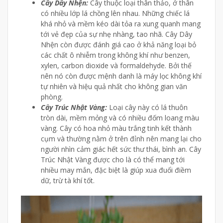
Cây Dây Nhện:
Cây thuộc loại thân thảo, ở thân
có nhiều lớp lá chồng lên nhau. Những chiếc lá
khá nhỏ và mềm kéo dài tỏa ra xung quanh mang
tới vẻ đẹp của sự nhẹ nhàng, tao nhã. Cây Dây
Nhện còn được đánh giá cao ở khả năng loại bỏ
các chất ô nhiễm trong không khí như benzen,
xylen, carbon dioxide và formaldehyde. Bởi thế
nên nó còn được mệnh danh là máy lọc không khí
tự nhiên và hiệu quả nhất cho không gian văn
phòng.
Cây Trúc Nhật Vàng:
Loại cây này có lá thuôn
tròn dài, mềm mỏng và có nhiều đốm loang màu
vàng. Cây có hoa nhỏ màu trắng tinh kết thành
cụm và thường nằm ở trên đỉnh nên mang lại cho
người nhìn cảm giác hết sức thư thái, bình an. Cây
Trúc Nhật Vàng được cho là có thể mang tới
nhiều may mắn, đặc biệt là giúp xua đuổi điềm
dữ, trừ tà khí tốt.