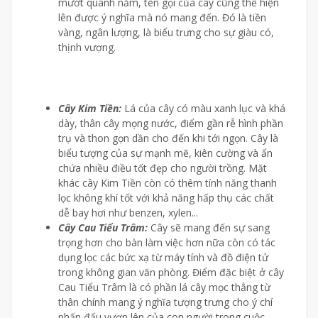
mướt quanh năm, tên gọi của cây cũng thể hiện
lên được ý nghĩa mà nó mang đến. Đó là tiền
vàng, ngân lượng, là biểu trưng cho sự giàu có,
thịnh vượng.
Cây Kim Tiền:
Lá của cây có màu xanh lục và khá
dày, thân cây mọng nước, điểm gần rễ hình phần
trụ và thon gọn dần cho đến khi tới ngọn. Cây là
biểu tượng của sự mạnh mẽ, kiên cường và ẩn
chứa nhiều điều tốt đẹp cho người trồng. Mặt
khác cây Kim Tiền còn có thêm tính năng thanh
lọc không khí tốt với khả năng hấp thụ các chất
dễ bay hơi như benzen, xylen...
Cây Cau Tiểu Trâm:
Cây sẽ mang đến sự sang
trọng hơn cho bàn làm việc hơn nữa còn có tác
dụng lọc các bức xạ từ máy tính và đồ điện tử
trong không gian văn phòng. Điểm đặc biệt ở cây
Cau Tiểu Trâm là có phần lá cây mọc thẳng từ
thân chính mang ý nghĩa tượng trưng cho ý chí
phấn đấu vươn lên của con người trong cuộc