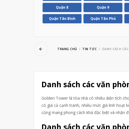
ubmenu
Quận 8
Quận 9
Quận Tân Bình
Quận Tân Phú
ubmenu
Huyện Hóc Môn
Huyện Nhà Bè
TRANG CHỦ
TIN TỨC
​​​​​​​DANH SÁ
​​​​​​​Danh sách các văn 
Golden Tower là tòa nhà có nhiều diện tích ch
có giá cả cạnh tranh, nhiều mức giá linh hoạt 
cũng mang phong cách khá đặc biệt và nhận 
Danh sách các văn phòn