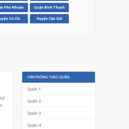
n Phú Nhuận
Quận Bình Thạnh
uyện Củ Chi
Huyện Cần Giờ
VĂN PHÒNG THEO QUẬN
Quận 1
nhờ
Quận 2
er
Quận 3
Quận 4