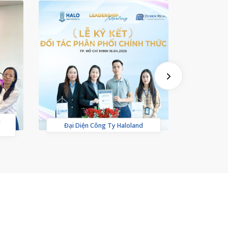
a
Khai Tr
Đại Diện Công Ty Haloland