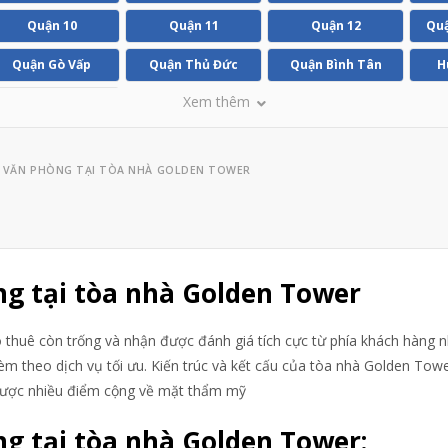
Quận 10
Quận 11
Quận 12
Quậ
Quận Gò Vấp
Quận Thủ Đức
Quận Bình Tân
H
Xem thêm
Huyện Bình Chánh
CH CÁC VĂN PHÒNG TẠI TÒA NHÀ GOLDEN TOWER
phòng tại tòa nhà Golden Tower
o thuê còn trống và nhận được đánh giá tích cực từ phía khách hàng 
kèm theo dịch vụ tối ưu. Kiến trúc và kết cấu của tòa nhà Golden Tow
được nhiều điểm cộng về mặt thẩm mỹ
g tại tòa nhà Golden Tower: