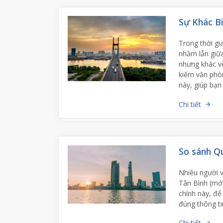
Sự Khác 
Trong thời gi
nhầm lẫn giữ
nhưng khác về
kiếm văn phòng
này, giúp bạn
Chi tiết
So sánh Qu
Nhiều người 
Tân Bình (mới
chính này, để
đúng thông ti
Chi tiết