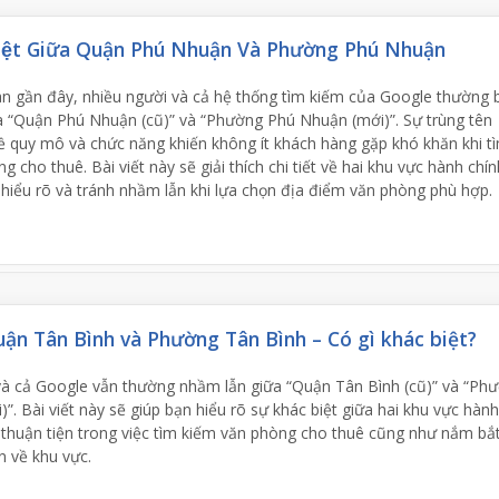
Biệt Giữa Quận Phú Nhuận Và Phường Phú Nhuận
an gần đây, nhiều người và cả hệ thống tìm kiếm của Google thường 
a “Quận Phú Nhuận (cũ)” và “Phường Phú Nhuận (mới)”. Sự trùng tên
 quy mô và chức năng khiến không ít khách hàng gặp khó khăn khi t
 cho thuê. Bài viết này sẽ giải thích chi tiết về hai khu vực hành chín
 hiểu rõ và tránh nhầm lẫn khi lựa chọn địa điểm văn phòng phù hợp.
ận Tân Bình và Phường Tân Bình – Có gì khác biệt?
và cả Google vẫn thường nhầm lẫn giữa “Quận Tân Bình (cũ)” và “Ph
)”. Bài viết này sẽ giúp bạn hiểu rõ sự khác biệt giữa hai khu vực hành
 thuận tiện trong việc tìm kiếm văn phòng cho thuê cũng như nắm bắ
n về khu vực.