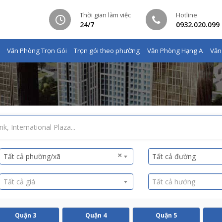
Thời gian làm việc
Hotline
24/7
0932.020.099
Văn Phòng Trọn Gói
Trọn gói theo phường
Văn Phòng Hạng A
Văn
×
Tất cả phường/xã
Tất cả đường
Tất cả giá
Tất cả hướng
Quận 3
Quận 4
Quận 5