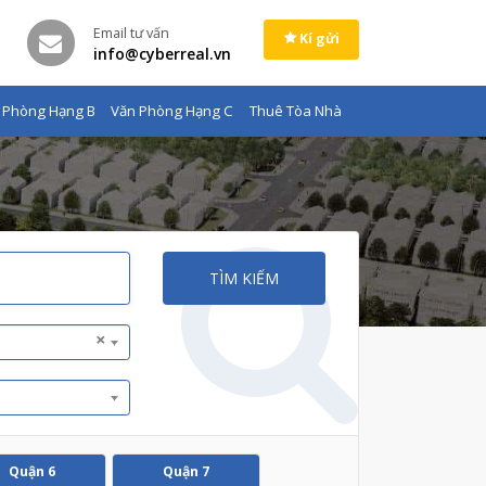
Email tư vấn
Kí gửi
info@cyberreal.vn
 Phòng Hạng B
Văn Phòng Hạng C
Thuê Tòa Nhà
TÌM KIẾM
×
Quận 6
Quận 7