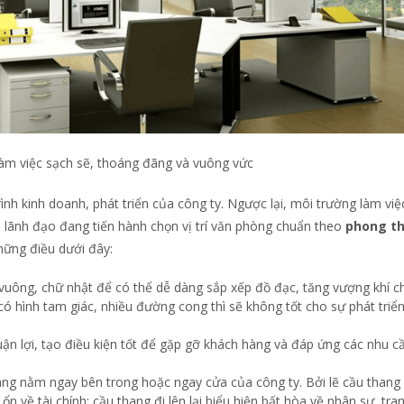
àm việc sạch sẽ, thoáng đãng và vuông vức
ình kinh doanh, phát triển của công ty. Ngược lại, môi trường làm việ
ời lãnh đạo đang tiến hành chọn vị trí văn phòng chuẩn theo
phong t
hững điều dưới đây:
vuông, chữ nhật để có thể dễ dàng sắp xếp đồ đạc, tăng vượng khí c
ó hình tam giác, nhiều đường cong thì sẽ không tốt cho sự phát triể
uận lợi, tạo điều kiện tốt để gặp gỡ khách hàng và đáp ứng các nhu c
g nằm ngay bên trong hoặc ngay cửa của công ty. Bởi lẽ cầu thang 
ổn về tài chính; cầu thang đi lên lại biểu hiện bất hòa về nhân sự, tra