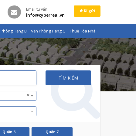
Email tư vấn
Kí gửi
info@cyberreal.vn
 Phòng Hạng B
Văn Phòng Hạng C
Thuê Tòa Nhà
TÌM KIẾM
×
Quận 6
Quận 7