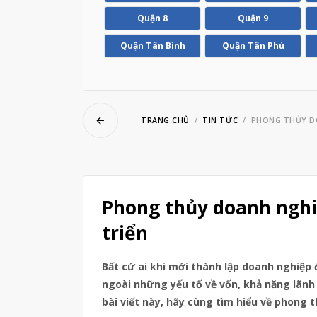
ubmenu
Quận 8
Quận 9
Quận Tân Bình
Quận Tân Phú
ubmenu
Huyện Hóc Môn
Huyện Nhà Bè
TRANG CHỦ
TIN TỨC
PHONG THỦY DO
Phong thủy doanh nghi
triển
Bất cứ ai khi mới thành lập doanh nghiệp
ngoài những yếu tố về vốn, khả năng lãnh
bài viết này, hãy cùng tìm hiểu về phong 