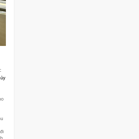
c
hủy
ho
n
ầu
đi
nh