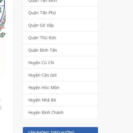
Quận Tân Bình
Quận Tân Phú
Quận Gò Vấp
Quận Thủ Đức
Quận Bình Tân
Huyện Củ Chi
Huyện Cần Giờ
Huyện Hóc Môn
t
Huyện Nhà Bè
c
Huyện Bình Chánh
VĂN PHÒNG THEO HƯỚNG