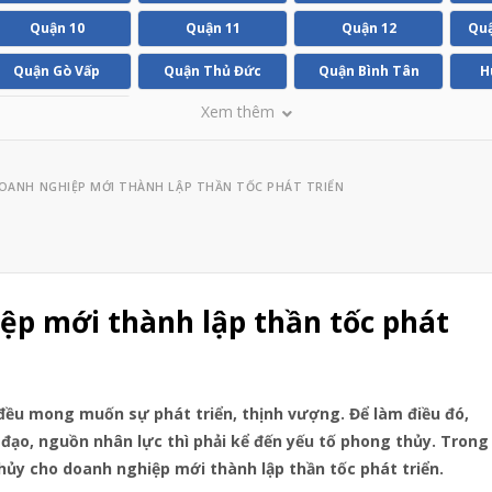
Quận 10
Quận 11
Quận 12
Quậ
Quận Gò Vấp
Quận Thủ Đức
Quận Bình Tân
H
Xem thêm
Huyện Bình Chánh
ANH NGHIỆP MỚI THÀNH LẬP THẦN TỐC PHÁT TRIỂN
ệp mới thành lập thần tốc phát
 đều mong muốn sự phát triển, thịnh vượng. Để làm điều đó,
 đạo, nguồn nhân lực thì phải kể đến yếu tố phong thủy. Trong
thủy cho doanh nghiệp mới thành lập thần tốc phát triển.