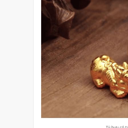
Tỳ hưu có t