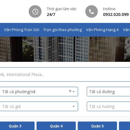
Thời gian làm việc
Hotline
24/7
0932.020.099
Văn Phòng Trọn Gói
Trọn gói theo phường
Văn Phòng Hạng A
Văn
×
Tất cả phường/xã
Tất cả đường
Tất cả giá
Tất cả hướng
Quận 3
Quận 4
Quận 5