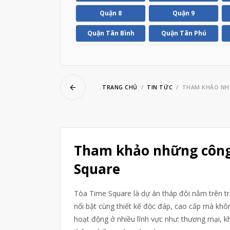
ubmenu
Quận 8
Quận 9
Quận Tân Bình
Quận Tân Phú
ubmenu
Huyện Hóc Môn
Huyện Nhà Bè
TRANG CHỦ
TIN TỨC
​​​​​​​THAM KH
​​​​​​​Tham khảo những c
Square
Tòa Time Square là dự án tháp đôi nằm trên t
nổi bật cùng thiết kế độc đáp, cao cấp mà kh
hoạt động ở nhiều lĩnh vực như: thương mại, kh