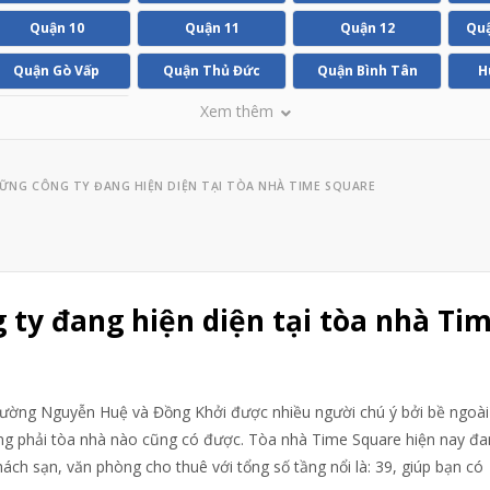
Quận 10
Quận 11
Quận 12
Quậ
Quận Gò Vấp
Quận Thủ Đức
Quận Bình Tân
H
Xem thêm
Huyện Bình Chánh
ẢO NHỮNG CÔNG TY ĐANG HIỆN DIỆN TẠI TÒA NHÀ TIME SQUARE
ông ty đang hiện diện tại tòa nhà Ti
rường Nguyễn Huệ và Đồng Khởi được nhiều người chú ý bởi bề ngoài
ông phải tòa nhà nào cũng có được. Tòa nhà Time Square hiện nay đ
ách sạn, văn phòng cho thuê với tổng số tầng nổi là: 39, giúp bạn có