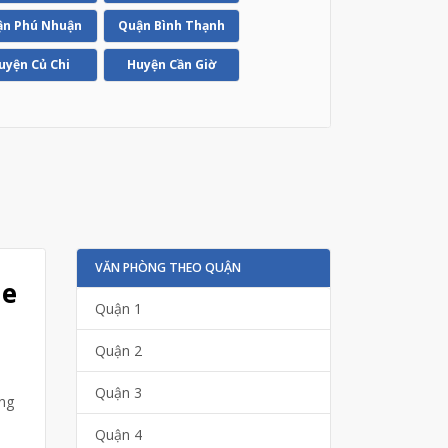
n Phú Nhuận
Quận Bình Thạnh
uyện Củ Chi
Huyện Cần Giờ
VĂN PHÒNG THEO QUẬN
me
Quận 1
Quận 2
Quận 3
ang
Quận 4