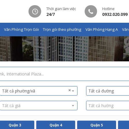
Thời gian làm việc
Hotline
24/7
0932.020.099
Văn Phòng Trọn Gói
Trọn gói theo phường
Văn Phòng Hạng A
Văn
×
Tất cả phường/xã
Tất cả đường
Tất cả giá
Tất cả hướng
Quận 3
Quận 4
Quận 5