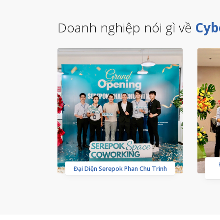
Doanh nghiệp nói gì về
Cyb
Đại Diện Serepok Phan Chu Trinh