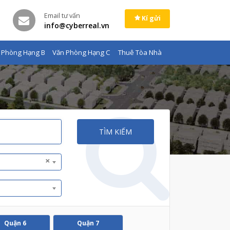
Email tư vấn
Kí gửi
info@cyberreal.vn
 Phòng Hạng B
Văn Phòng Hạng C
Thuê Tòa Nhà
TÌM KIẾM
×
Quận 6
Quận 7