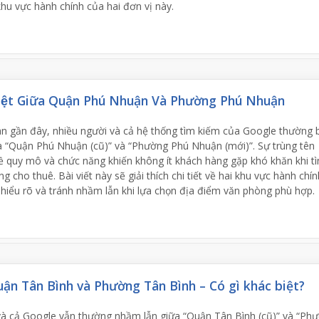
khu vực hành chính của hai đơn vị này.
Biệt Giữa Quận Phú Nhuận Và Phường Phú Nhuận
an gần đây, nhiều người và cả hệ thống tìm kiếm của Google thường 
a “Quận Phú Nhuận (cũ)” và “Phường Phú Nhuận (mới)”. Sự trùng tên
 quy mô và chức năng khiến không ít khách hàng gặp khó khăn khi t
 cho thuê. Bài viết này sẽ giải thích chi tiết về hai khu vực hành chín
 hiểu rõ và tránh nhầm lẫn khi lựa chọn địa điểm văn phòng phù hợp.
ận Tân Bình và Phường Tân Bình – Có gì khác biệt?
và cả Google vẫn thường nhầm lẫn giữa “Quận Tân Bình (cũ)” và “Ph