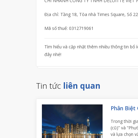
CHI NHÁNH CÔNG TY TNHH DELOITTE VIỆT
Địa chỉ: Tầng 18, Tòa nhà Times Square, Số 
Mã số thuế: 0312719061
Tìm hiểu và cập nhật thêm nhiều thông tin bổ í
đây nhé!
Tin tức
liên quan
Phân Biệt 
Trong thời gi
(cũ)” và “Phư
và lựa chọn v