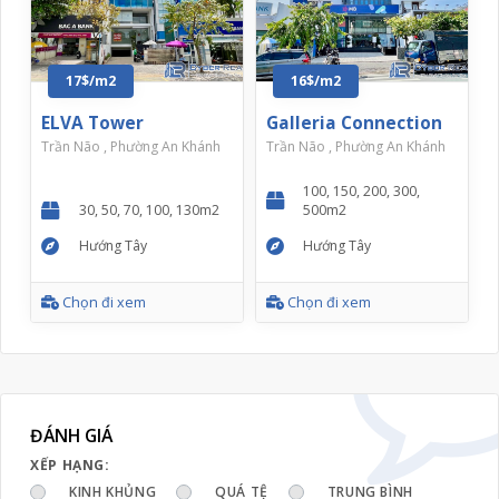
17$/m2
16$/m2
ELVA Tower
Galleria Connection
Trần Não , Phường An Khánh
Trần Não , Phường An Khánh
100, 150, 200, 300,
30, 50, 70, 100, 130m2
500m2
Hướng Tây
Hướng Tây
Chọn đi xem
Chọn đi xem
ĐÁNH GIÁ
XẾP HẠNG:
KINH KHỦNG
QUÁ TỆ
TRUNG BÌNH