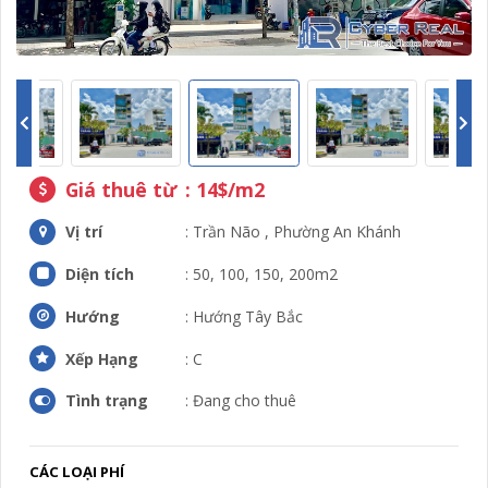
Giá thuê từ
: 14$/m2
Vị trí
: Trần Não , Phường An Khánh
Diện tích
: 50, 100, 150, 200m2
Hướng
: Hướng Tây Bắc
Xếp Hạng
: C
Tình trạng
: Đang cho thuê
CÁC LOẠI PHÍ