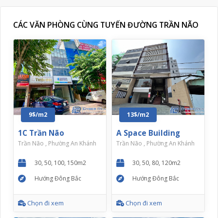
CÁC VĂN PHÒNG CÙNG TUYẾN ĐƯỜNG TRẦN NÃO
9$/m2
13$/m2
1C Trần Não
A Space Building
Trần Não , Phường An Khánh
Trần Não , Phường An Khánh
30, 50, 100, 150m2
30, 50, 80, 120m2
Hướng Đông Bắc
Hướng Đông Bắc
Chọn đi xem
Chọn đi xem