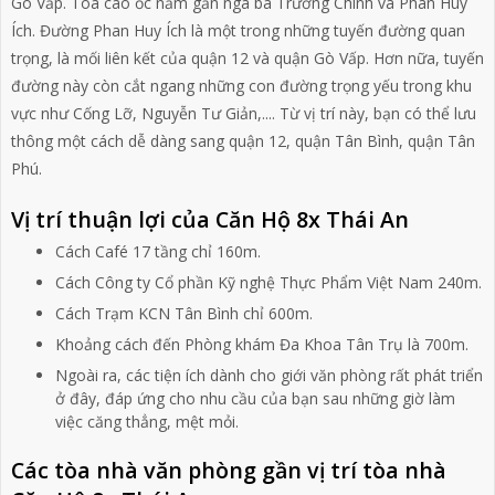
Gò Vấp. Tòa cao ốc nằm gần ngã ba Trường Chinh và Phan Huy
Ích. Đường Phan Huy Ích là một trong những tuyến đường quan
trọng, là mối liên kết của quận 12 và quận Gò Vấp. Hơn nữa, tuyến
đường này còn cắt ngang những con đường trọng yếu trong khu
vực như Cống Lỡ, Nguyễn Tư Giản,.... Từ vị trí này, bạn có thể lưu
thông một cách dễ dàng sang quận 12, quận Tân Bình, quận Tân
Phú.
Vị trí thuận lợi của Căn Hộ 8x Thái An
Cách Café 17 tầng chỉ 160m.
Cách Công ty Cổ phần Kỹ nghệ Thực Phẩm Việt Nam 240m.
Cách Trạm KCN Tân Bình chỉ 600m.
Khoảng cách đến Phòng khám Đa Khoa Tân Trụ là 700m.
Ngoài ra, các tiện ích dành cho giới văn phòng rất phát triển
ở đây, đáp ứng cho nhu cầu của bạn sau những giờ làm
việc căng thẳng, mệt mỏi.
Các tòa nhà văn phòng gần vị trí tòa nhà