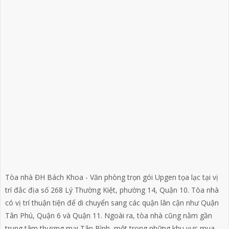
Tòa nhà ĐH Bách Khoa - Văn phòng trọn gói Upgen tọa lạc tại vị
trí đắc địa số 268 Lý Thường Kiệt, phường 14, Quận 10. Tòa nhà
có vị trí thuận tiện để di chuyển sang các quận lân cận như Quận
Tân Phú, Quận 6 và Quận 11. Ngoài ra, tòa nhà cũng nằm gần
trung tâm thương mại Tân Bình, một trong những khu vực mua