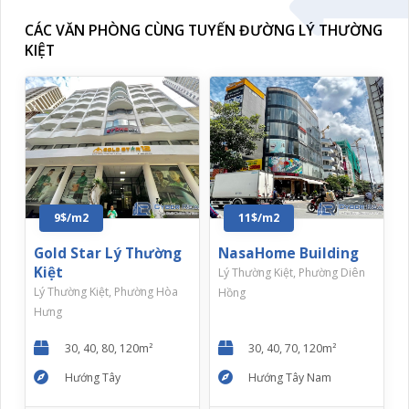
CÁC VĂN PHÒNG CÙNG TUYẾN ĐƯỜNG LÝ THƯỜNG
KIỆT
9$/m2
11$/m2
Gold Star Lý Thường
NasaHome Building
Kiệt
Lý Thường Kiệt, Phường Diên
Lý Thường Kiệt, Phường Hòa
Hồng
Hưng
30, 40, 80, 120m²
30, 40, 70, 120m²
Hướng Tây
Hướng Tây Nam