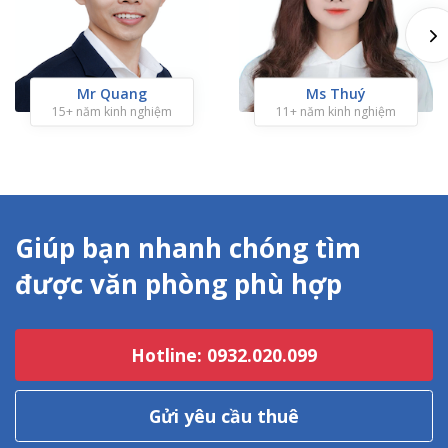
Mr Quang
Ms Thuý
15+ năm kinh nghiệm
11+ năm kinh nghiệm
Giúp bạn nhanh chóng tìm
được văn phòng phù hợp
Hotline: 0932.020.099
Gửi yêu cầu thuê