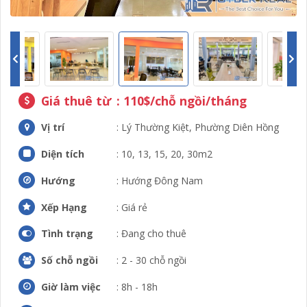
Giá thuê từ
: 110$/chỗ ngồi/tháng
Vị trí
: Lý Thường Kiệt, Phường Diên Hồng
Diện tích
: 10, 13, 15, 20, 30m2
Hướng
: Hướng Đông Nam
Xếp Hạng
: Giá rẻ
Tình trạng
: Đang cho thuê
Số chỗ ngồi
: 2 - 30 chỗ ngồi
Giờ làm việc
: 8h - 18h