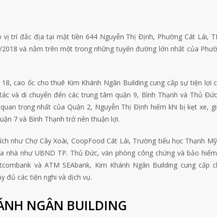
vị trí đắc địa tại mặt tiền 644 Nguyễn Thị Định, Phường Cát Lái, 
 8/2018 và nằm trên một trong những tuyến đường lớn nhất của Phư
ố 18, cao ốc cho thuê Kim Khánh Ngân Building cung cấp sự tiện lợi 
 tác và di chuyển đến các trung tâm quận 9, Bình Thạnh và Thủ Đứ
quan trọng nhất của Quận 2, Nguyễn Thị Định hiếm khi bị kẹt xe, g
uận 7 và Bình Thạnh trở nên thuận lợi.
ích như Chợ Cây Xoài, CoopFood Cát Lái, Trường tiểu học Thạnh Mỹ
tòa nhà như UBND TP. Thủ Đức, văn phòng công chứng và bảo hiểm
tcombank và ATM SEAbank, Kim Khánh Ngân Building cung cấp c
 đủ các tiện nghi và dịch vụ.
HÁNH NGÂN BUILDING