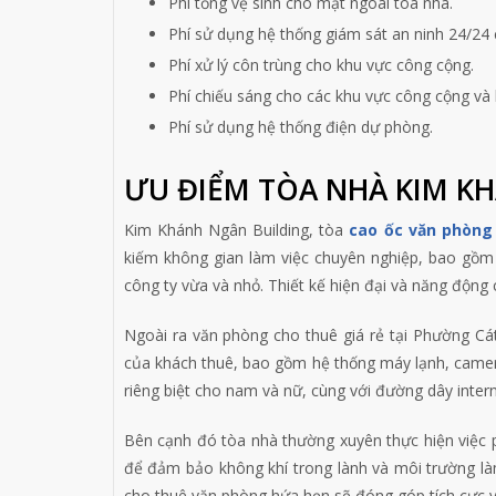
Phí tổng vệ sinh cho mặt ngoài tòa nhà.
Phí sử dụng hệ thống giám sát an ninh 24/24
Phí xử lý côn trùng cho khu vực công cộng.
Phí chiếu sáng cho các khu vực công cộng và 
Phí sử dụng hệ thống điện dự phòng.
ƯU ĐIỂM TÒA NHÀ KIM K
Kim Khánh Ngân Building, tòa
cao ốc văn phòng 
kiếm không gian làm việc chuyên nghiệp, bao gồm
công ty vừa và nhỏ. Thiết kế hiện đại và năng động 
Ngoài ra văn phòng cho thuê giá rẻ tại Phường Cá
của khách thuê, bao gồm hệ thống máy lạnh, camera
riêng biệt cho nam và nữ, cùng với đường dây inter
Bên cạnh đó tòa nhà thường xuyên thực hiện việc p
để đảm bảo không khí trong lành và môi trường làm v
cho thuê văn phòng hứa hẹn sẽ đóng góp tích cực v