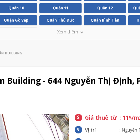
Quận 10
Quận 11
Quận 12
Quậ
Quận Gò Vấp
Quận Thủ Đức
Quận Bình Tân
H
Xem thêm
Huyện Bình Chánh
ÂN BUILDING
 Building - 644 Nguyễn Thị Định,
Giá thuê từ
: 11$/m
Vị trí
: Nguyễn 