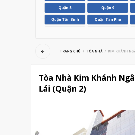
ubmenu
Quận 8
Quận 9
Quận Tân Bình
Quận Tân Phú
ubmenu
Huyện Hóc Môn
Huyện Nhà Bè
TRANG CHỦ
TÒA NHÀ
KIM KHÁNH NG
Tòa Nhà Kim Khánh Ngân
Lái (Quận 2)