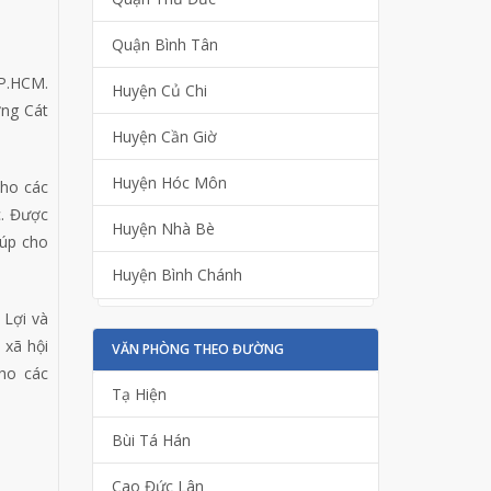
Quận Bình Tân
TP.HCM.
Huyện Củ Chi
ờng Cát
Huyện Cần Giờ
Huyện Hóc Môn
cho các
c. Được
Huyện Nhà Bè
iúp cho
Huyện Bình Chánh
 Lợi và
 xã hội
VĂN PHÒNG THEO ĐƯỜNG
ho các
Tạ Hiện
Bùi Tá Hán
Cao Đức Lân