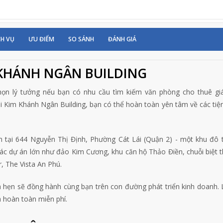
CH VỤ
ƯU ĐIỂM
SO SÁNH
ĐÁNH GIÁ
 KHÁNH NGÂN BUILDING
họn lý tưởng nếu bạn có nhu cầu tìm kiếm văn phòng cho thuê giá
i Kim Khánh Ngân Building, bạn có thể hoàn toàn yên tâm về các tiện
tại 644 Nguyễn Thị Định, Phường Cát Lái (Quận 2) - một khu đô 
 các dự án lớn như đảo Kim Cương, khu căn hộ Thảo Điền, chuỗi biệt 
, The Vista An Phú.
ứa hẹn sẽ đồng hành cùng bạn trên con đường phát triển kinh doanh. 
 hoàn toàn miễn phí.