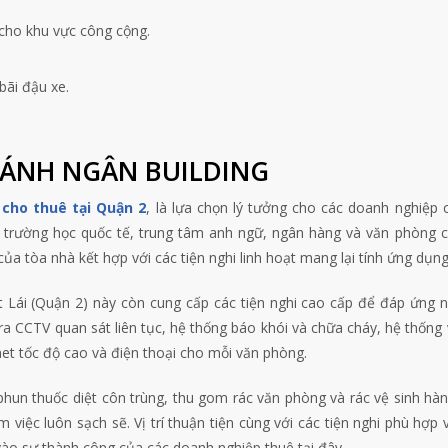
 cho khu vực công cộng.
bãi đậu xe.
HÁNH NGÂN BUILDING
cho thuê tại Quận 2
, là lựa chọn lý tưởng cho các doanh nghiệp 
 trường học quốc tế, trung tâm anh ngữ, ngân hàng và văn phòng 
của tòa nhà kết hợp với các tiện nghi linh hoạt mang lại tính ứng dụng
t Lái (Quận 2) này còn cung cấp các tiện nghi cao cấp để đáp ứng 
 CCTV quan sát liên tục, hệ thống báo khói và chữa cháy, hệ thống 
net tốc độ cao và điện thoại cho mỗi văn phòng.
hun thuốc diệt côn trùng, thu gom rác văn phòng và rác vệ sinh hà
iệc luôn sạch sẽ. Vị trí thuận tiện cùng với các tiện nghi phù hợp v
ào sự thành công của các doanh nghiệp thuê tại đây.