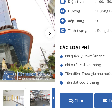
Diện tích
: 100, 15
Hướng
: Hướng 
Xếp Hạng
: C
Tình trạng
: Đang ch
CÁC LOẠI PHÍ
Phí quản lý: 2$/m²/tháng
Phí ô tô: 50$/xe/tháng
Tiền điện: Theo giá nhà nướ
Tiền đặt cọc: 3 tháng
Chọn
T