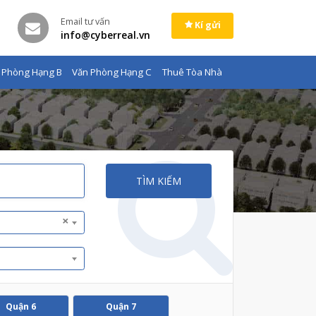
Email tư vấn
Kí gửi
info@cyberreal.vn
 Phòng Hạng B
Văn Phòng Hạng C
Thuê Tòa Nhà
TÌM KIẾM
×
Quận 6
Quận 7