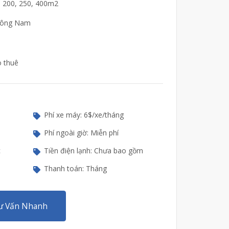
0, 200, 250, 400m2
Đông Nam
o thuê
Phí xe máy: 6$/xe/tháng
Phí ngoài giờ: Miễn phí
c
Tiền điện lạnh: Chưa bao gồm
Thanh toán: Tháng
ư Vấn Nhanh