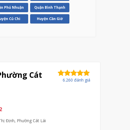
n Phú Nhuận
Quận Bình Thạnh
uyện Củ Chi
Huyện Cần Giờ
 Phường Cát
6.260 đánh giá
2
Thị Định, Phường Cát Lái