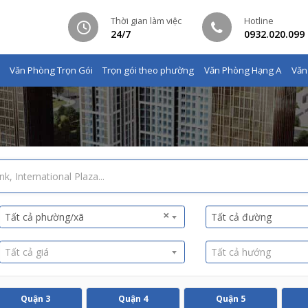
Thời gian làm việc
Hotline
24/7
0932.020.099
Văn Phòng Trọn Gói
Trọn gói theo phường
Văn Phòng Hạng A
Văn
×
Tất cả phường/xã
Tất cả đường
Tất cả giá
Tất cả hướng
Quận 3
Quận 4
Quận 5