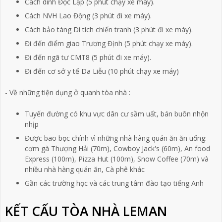
Cách dinh Độc Lập (5 phút chạy xe máy).
Cách NVH Lao Động (3 phút đi xe máy).
Cách bảo tàng Di tích chiến tranh (3 phút đi xe máy).
Đi đến điểm giao Trương Định (5 phút chạy xe máy).
Đi đến ngã tư CMT8 (5 phút đi xe máy).
Đi đến cơ sở y tế Da Liễu (10 phút chạy xe máy)
- Về những tiện dụng ở quanh tòa nhà :
Tuyến đường có khu vực dân cư sầm uất, bán buôn nhộn
nhịp
Được bao bọc chính vì những nhà hàng quán ăn ăn uống:
cơm gà Thượng Hải (70m), Cowboy Jack's (60m), An food
Express (100m), Pizza Hut (100m), Snow Coffee (70m) và
nhiều nhà hàng quán ăn, Cà phê khác
Gần các trường học và các trung tâm đào tạo tiếng Anh
KẾT CẤU TÒA NHÀ LEMAN