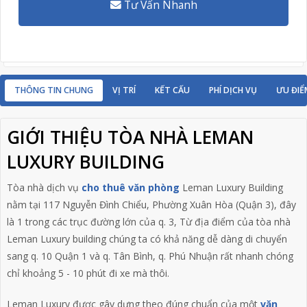
Tư Vấn Nhanh
THÔNG TIN CHUNG
VỊ TRÍ
KẾT CẤU
PHÍ DỊCH VỤ
ƯU ĐIỂ
GIỚI THIỆU TÒA NHÀ LEMAN
LUXURY BUILDING
Tòa nhà dịch vụ
cho thuê văn phòng
Leman Luxury Building
nằm tại 117 Nguyễn Đình Chiểu,
Phường Xuân Hòa (Quận 3)
, đây
là 1 trong các trục đường lớn của q. 3, Từ địa điểm của tòa nhà
Leman Luxury building chúng ta có khả năng dễ dàng di chuyển
sang q. 10 Quận 1 và q. Tân Bình, q. Phú Nhuận rất nhanh chóng
chỉ khoảng 5 - 10 phút đi xe mà thôi.
Leman Luxury được gây dựng theo đúng chuẩn của một
văn