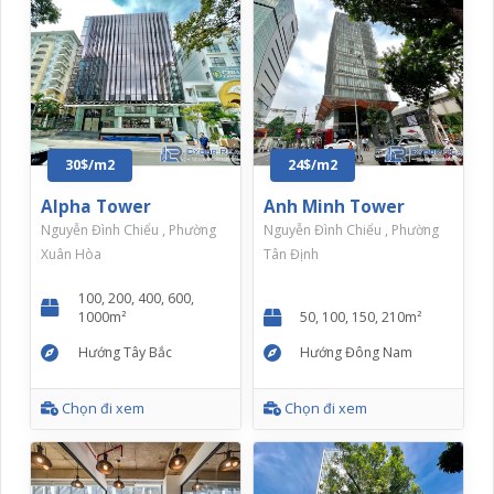
30$/m2
24$/m2
Alpha Tower
Anh Minh Tower
Nguyễn Đình Chiểu , Phường
Nguyễn Đình Chiểu , Phường
Xuân Hòa
Tân Định
100, 200, 400, 600,
1000m²
50, 100, 150, 210m²
Hướng Tây Bắc
Hướng Đông Nam
Chọn đi xem
Chọn đi xem