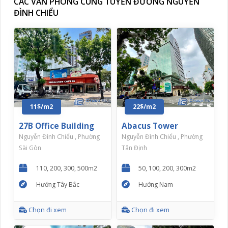
CÁC VĂN PHÒNG CÙNG TUYẾN ĐƯỜNG NGUYỄN
ĐÌNH CHIỂU
11$/m2
22$/m2
27B Office Building
Abacus Tower
Nguyễn Đình Chiểu , Phường
Nguyễn Đình Chiểu , Phường
Sài Gòn
Tân Định
110, 200, 300, 500m2
50, 100, 200, 300m2
Hướng Tây Bắc
Hướng Nam
Chọn đi xem
Chọn đi xem