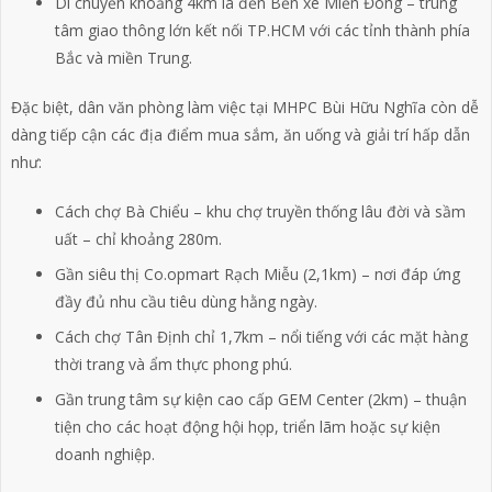
Di chuyển khoảng 4km là đến Bến xe Miền Đông – trung
tâm giao thông lớn kết nối TP.HCM với các tỉnh thành phía
Bắc và miền Trung.
Đặc biệt, dân văn phòng làm việc tại MHPC Bùi Hữu Nghĩa còn dễ
dàng tiếp cận các địa điểm mua sắm, ăn uống và giải trí hấp dẫn
như:
Cách chợ Bà Chiểu – khu chợ truyền thống lâu đời và sầm
uất – chỉ khoảng 280m.
Gần siêu thị Co.opmart Rạch Miễu (2,1km) – nơi đáp ứng
đầy đủ nhu cầu tiêu dùng hằng ngày.
Cách chợ Tân Định chỉ 1,7km – nổi tiếng với các mặt hàng
thời trang và ẩm thực phong phú.
Gần trung tâm sự kiện cao cấp GEM Center (2km) – thuận
tiện cho các hoạt động hội họp, triển lãm hoặc sự kiện
doanh nghiệp.