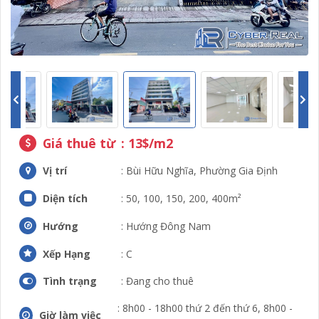
Giá thuê từ
: 13$/m2
Vị trí
: Bùi Hữu Nghĩa, Phường Gia Định
Diện tích
: 50, 100, 150, 200, 400m²
Hướng
: Hướng Đông Nam
Xếp Hạng
: C
Tình trạng
: Đang cho thuê
: 8h00 - 18h00 thứ 2 đến thứ 6, 8h00 -
Giờ làm việc