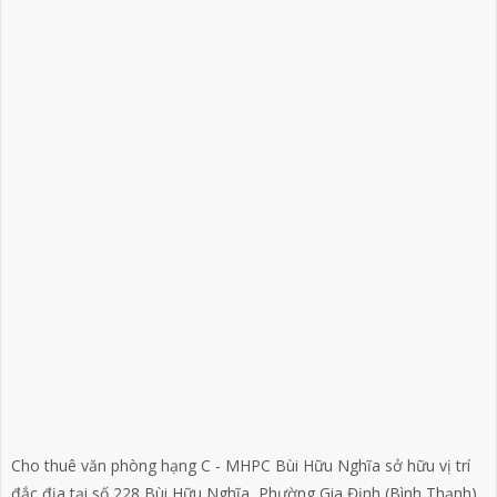
Cho thuê văn phòng hạng C - MHPC Bùi Hữu Nghĩa sở hữu vị trí
đắc địa tại số 228 Bùi Hữu Nghĩa, Phường Gia Định (Bình Thạnh)