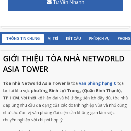
Tư Vấn Nhanh
THÔNG TIN CHUNG
VỊ TRÍ
KẾT CẤU
PHÍ DỊCH VỤ
PHONG
GIỚI THIỆU TÒA NHÀ NETWORLD
ASIA TOWER
Tòa nhà Networld Asia Tower
là tòa
văn phòng hạng C
tọa
lạc tại khu vực
phường Bình Lợi Trung, (Quận Bình Thạnh),
TP.HCM
. Với thiết kế hiện đại và hệ thống tiện ích đầy đủ, tòa nhà
đáp ứng nhu cầu đa dạng của các doanh nghiệp vừa và nhỏ cũng
như các đơn vị văn phòng đại diện cần không gian làm việc
chuyên nghiệp với chi phí hợp lý.