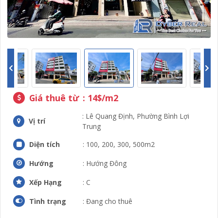
Giá thuê từ
: 14$/m2
: Lê Quang Định, Phường Bình Lợi
Vị trí
Trung
Diện tích
: 100, 200, 300, 500m2
Hướng
: Hướng Đông
Xếp Hạng
: C
Tình trạng
: Đang cho thuê