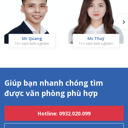
Mr Quang
Ms Thuý
15+ năm kinh nghiệm
11+ năm kinh nghiệm
Giúp bạn nhanh chóng tìm
được văn phòng phù hợp
Hotline: 0932.020.099