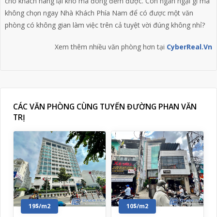
cho khách hàng lại khó mà đong đếm được. Còn ngần ngại gì mà
không chọn ngay Nhà Khách Phía Nam để có được một văn
phòng có không gian làm việc trên cả tuyệt vời đúng không nhỉ?
Xem thêm nhiều văn phòng hơn tại
CyberReal.Vn
CÁC VĂN PHÒNG CÙNG TUYẾN ĐƯỜNG PHAN VĂN
TRỊ
19$/m2
10$/m2