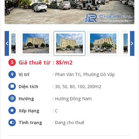
Giá thuê từ
: 8$/m2
Vị trí
: Phan Văn Trị, Phường Gò Vấp
Diện tích
: 30, 50, 80, 100, 200m2
Hướng
: Hướng Đông Nam
Xếp Hạng
: C
Tình trạng
: Đang cho thuê