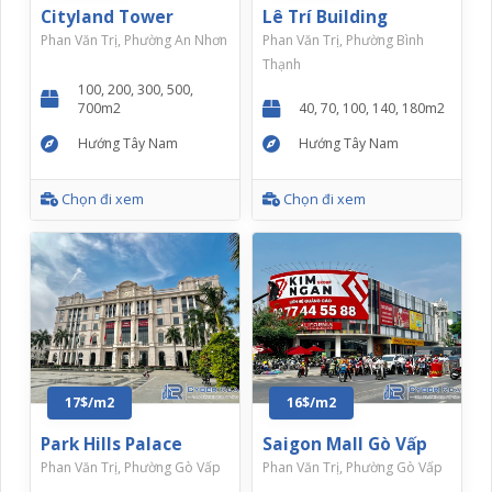
Cityland Tower
Lê Trí Building
Phan Văn Trị, Phường An Nhơn
Phan Văn Trị, Phường Bình
Thạnh
100, 200, 300, 500,
700m2
40, 70, 100, 140, 180m2
Hướng Tây Nam
Hướng Tây Nam
Chọn đi xem
Chọn đi xem
17$/m2
16$/m2
Park Hills Palace
Saigon Mall Gò Vấp
Phan Văn Trị, Phường Gò Vấp
Phan Văn Trị, Phường Gò Vấp