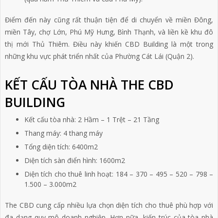
Điểm đến này cũng rất thuận tiện để di chuyển về miền Đông,
miền Tây, chợ Lớn, Phú Mỹ Hưng, Bình Thạnh, và liền kề khu đô
thị mới Thủ Thiêm. Điều này khiến CBD Building là một trong
những khu vực phát triển nhất của Phường Cát Lái (Quận 2).
KẾT CẤU TÒA NHÀ THE CBD
BUILDING
Kết cấu tòa nhà: 2 Hầm – 1 Trệt – 21 Tầng
Thang máy: 4 thang máy
Tổng diện tích: 6400m2
Diện tích sàn điển hình: 1600m2
Diện tích cho thuê linh hoạt: 184 – 370 – 495 – 520 – 798 –
1.500 – 3.000m2
The CBD cung cấp nhiều lựa chọn diện tích cho thuê phù hợp với
đa dạng quy mô doanh nghiệp. Hơn nữa, kiến trúc của tòa nhà