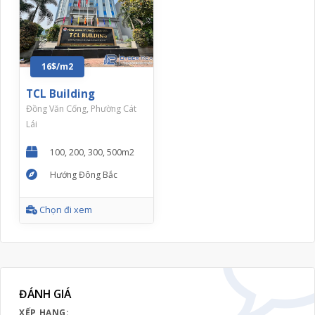
16$/m2
TCL Building
Đồng Văn Cống, Phường Cát
Lái
100, 200, 300, 500m2
Hướng Đông Bắc
Chọn đi xem
ĐÁNH GIÁ
XẾP HẠNG: