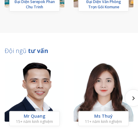
Đại Diện Serepok Phan
Đại Diện Văn Phòng
Chu Trinh
Trọn Gói Komune
Đội ngũ
tư vấn
Mr Quang
Ms Thuý
15+ năm kinh nghiệm
11+ năm kinh nghiệm