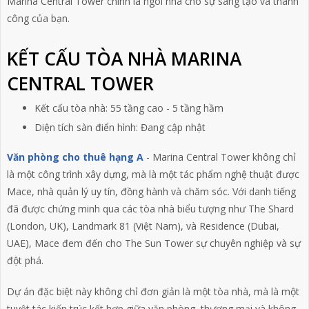
Marina Central Tower chính
là ngôi nhà cho sự sáng tạo và thành
công của bạn.
KẾT CẤU TÒA NHÀ MARINA
CENTRAL TOWER
Kết cấu tòa nhà: 55 tầng cao - 5 tầng hầm
Diện tích sàn điển hình: Đang cập nhật
Văn phòng cho thuê hạng A
-
Marina Central Towe
r không chỉ
là một công trình xây dựng, mà là một tác phẩm nghệ thuật được
Mace, nhà quản lý uy tín, đồng hành và chăm sóc. Với danh tiếng
đã được chứng minh qua các tòa nhà biểu tượng như The Shard
(London, UK), Landmark 81 (Việt Nam), và Residence (Dubai,
UAE), Mace đem đến cho The Sun Tower sự chuyên nghiệp và sự
đột phá.
Dự án đặc biệt này không chỉ đơn giản là một tòa nhà, mà là một
tuyệt tác kiến trúc kết hợp giữa văn phòng, thương mại và không