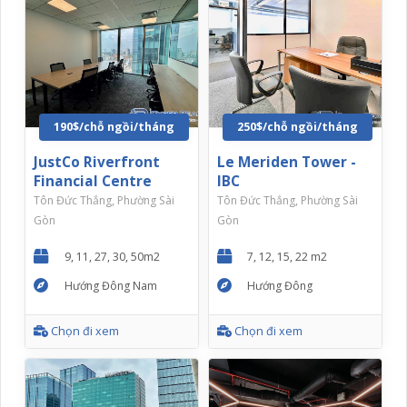
190$/chỗ ngồi/tháng
250$/chỗ ngồi/tháng
JustCo Riverfront
Le Meriden Tower -
Financial Centre
IBC
Tôn Đức Thắng, Phường Sài
Tôn Đức Thắng, Phường Sài
Gòn
Gòn
9, 11, 27, 30, 50m2
7, 12, 15, 22 m2
Hướng Đông Nam
Hướng Đông
Chọn đi xem
Chọn đi xem