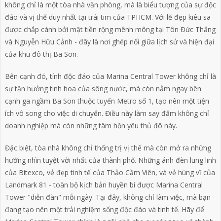
không chỉ là một tòa nhà văn phòng, mà là biểu tượng của sự độc
đáo và vị thế duy nhất tại trái tim của TPHCM. Với lẽ đẹp kiêu sa
được chắp cánh bởi mặt tiền rộng mênh mông tại Tôn Đức Thắng
và Nguyễn Hữu Cảnh - đây là nơi ghép nối giữa lịch sử và hiện đại
của khu đô thị Ba Son.
Bên cạnh đó, tính độc đáo của
Marina Central Tower
không chỉ là
sự tận hưởng tinh hoa của sông nước, mà còn nằm ngay bên
cạnh ga ngầm Ba Son thuộc tuyến Metro số 1, tạo nên một tiện
ích vô song cho việc di chuyển. Điều này làm say đắm không chỉ
doanh nghiệp mà còn những tâm hồn yêu thủ đô này.
Đặc biệt, tòa nhà không chỉ thống trị vị thế mà còn mở ra những
hướng nhìn tuyệt vời nhất của thành phố. Những ánh đèn lung linh
của Bitexco, vẻ đẹp tinh tế của Thảo Cầm Viên, và vẻ hùng vĩ của
Landmark 81 - toàn bộ kịch bản huyền bí được
Marina Central
Tower
"diễn đàn" mỗi ngày. Tại đây, không chỉ làm việc, mà bạn
đang tạo nên một trải nghiệm sống độc đáo và tinh tế. Hãy để