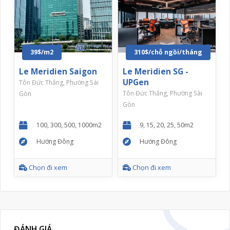
39$/m2
310$/chỗ ngồi/tháng
Le Meridien Saigon
Le Meridien SG -
UPGen
Tôn Đức Thắng, Phường Sài
Tôn Đức Thắng, Phường Sài
Gòn
Gòn
100, 300, 500, 1000m2
9, 15, 20, 25, 50m2
Hướng Đông
Hướng Đông
Chọn đi xem
Chọn đi xem
ĐÁNH GIÁ