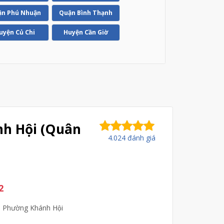
n Phú Nhuận
Quận Bình Thạnh
uyện Củ Chi
Huyện Cần Giờ
nh Hội (Quân
4.024 đánh giá
2
 Phường Khánh Hội