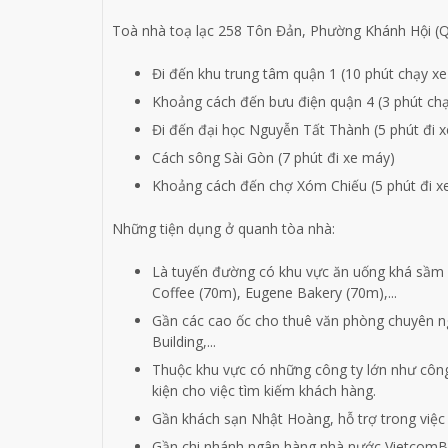
Toà nhà toạ lạc 258 Tôn Đản,
Phường Khánh Hội (Q
Đi đến khu trung tâm quận 1 (10 phút chạy x
Khoảng cách đến bưu điện quận 4 (3 phút ch
Đi đến đại học Nguyễn Tất Thành (5 phút đi 
Cách sông Sài Gòn (7 phút đi xe máy)
Khoảng cách đến chợ Xóm Chiếu (5 phút đi x
Những tiện dụng ở quanh tòa nhà:
Là tuyến đường có khu vực ăn uống khá sầm u
Coffee (70m), Eugene Bakery (70m),...
Gần các cao ốc cho thuê văn phòng chuyên ng
Building,...
Thuộc khu vực có những công ty lớn như công
kiện cho việc tìm kiếm khách hàng.
Gần khách sạn Nhật Hoàng, hỗ trợ trong việc 
Gần chi nhánh ngân hàng nhà nước VietcomBank