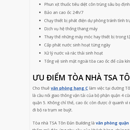
Phun xịt thuốc tiêu diệt côn trùng sâu bọ định
Bảo an cao ốc 24h/7
Chạy thiết bị phát điện dự phòng tránh tình t
Dịch vụ hệ thống thang máy
Thay thế những máy móc hay thiết bị trong t
Cấp phát nước sinh hoạt từng ngày
Xử lý nước và rác thải sinh hoạt
Tổng vệ sinh mặt ngoài tòa cao ốc để cửa kín
ƯU ĐIỂM TÒA NHÀ TSA TÔ
Cho thuê
văn phòng hạng C
làm việc tại đường T
là cầu nối giao thông vận tải của bộ phận quận 4 c
quận 5. Không chỉ thế, cao ốc còn được ở quanh vì
đi bộ ra trạm xe buýt.
Tòa nhà TSA Tôn Đản Building là
văn phòng quận 