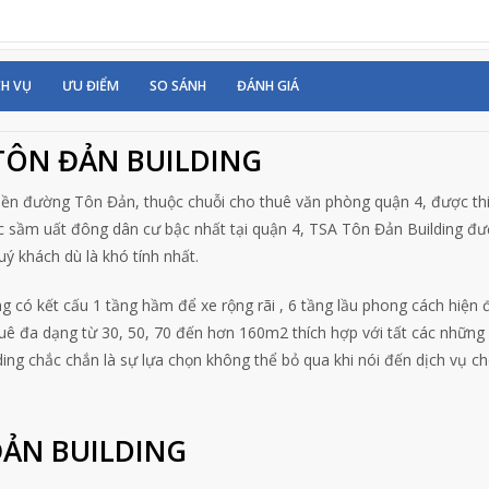
CH VỤ
ƯU ĐIỂM
SO SÁNH
ĐÁNH GIÁ
 TÔN ĐẢN BUILDING
tiền đường Tôn Đản, thuộc chuỗi cho thuê văn phòng quận 4, được thi
ực sầm uất đông dân cư bậc nhất tại quận 4, TSA Tôn Đản Building đ
ý khách dù là khó tính nhất.
 có kết cấu 1 tầng hầm để xe rộng rãi , 6 tầng lầu phong cách hiện đ
huê đa dạng từ 30, 50, 70 đến hơn 160m2 thích hợp với tất các những
ng chắc chắn là sự lựa chọn không thể bỏ qua khi nói đến dịch vụ c
ĐẢN BUILDING