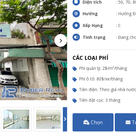
Diện tích
: 50, 70, 
Hướng
: Hướng 
Xếp Hạng
: C
Tình trạng
: Đang ch
CÁC LOẠI PHÍ
Phí quản lý: 2$/m²/tháng
Phí ô tô: 80$/xe/tháng
Tiền điện: Theo giá nhà nướ
Tiền đặt cọc: 3 tháng
Chọn
T