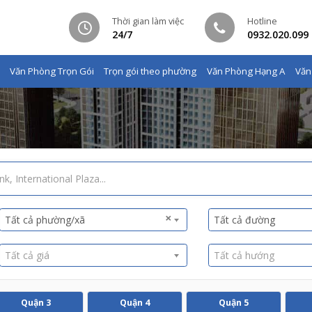
Thời gian làm việc
Hotline
24/7
0932.020.099
Văn Phòng Trọn Gói
Trọn gói theo phường
Văn Phòng Hạng A
Văn
×
Tất cả phường/xã
Tất cả đường
Tất cả giá
Tất cả hướng
Quận 3
Quận 4
Quận 5