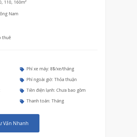
80, 110, 160m²
Đông Nam
o thuê
Phí xe máy: 8$/xe/tháng
Phí ngoài giờ: Thỏa thuận
c
Tiền điện lạnh: Chưa bao gồm
Thanh toán: Tháng
ư Vấn Nhanh