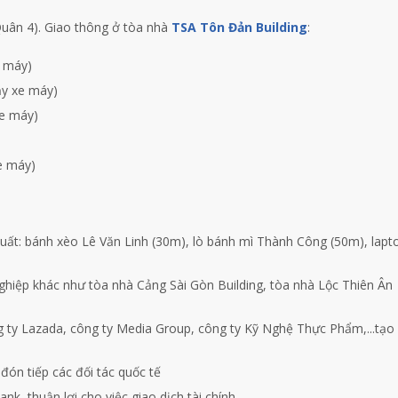
uân 4)
. Giao thông ở tòa nhà
TSA Tôn Đản Building
:
e máy)
ạy xe máy)
xe máy)
e máy)
ất: bánh xèo Lê Văn Linh (30m), lò bánh mì Thành Công (50m), lapt
hiệp khác như tòa nhà Cảng Sài Gòn Building, tòa nhà Lộc Thiên Ân
 ty Lazada, công ty Media Group, công ty Kỹ Nghệ Thực Phẩm,...tạo
đón tiếp các đối tác quốc tế
, thuận lợi cho việc giao dịch tài chính.