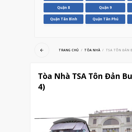
ubmenu
Quận 8
Quận 9
Quận Tân Bình
Quận Tân Phú
ubmenu
Huyện Hóc Môn
Huyện Nhà Bè
TRANG CHỦ
TÒA NHÀ
TSA TÔN ĐẢN 
Tòa Nhà TSA Tôn Đản Bu
4)