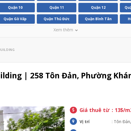
Quận 10
Quận 11
Quận 12
Quậ
Quận Gò Vấp
Quận Thủ Đức
Quận Bình Tân
H
Xem thêm
Huyện Bình Chánh
BUILDING
ilding | 258 Tôn Đản, Phường Khá
Giá thuê từ
: 13$/m
Vị trí
: Tôn Đản,