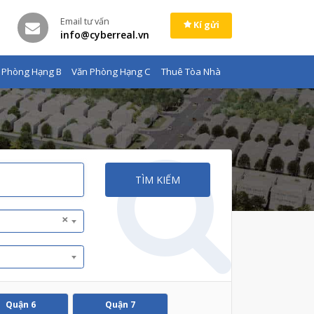
Email tư vấn
Kí gửi
info@cyberreal.vn
 Phòng Hạng B
Văn Phòng Hạng C
Thuê Tòa Nhà
TÌM KIẾM
×
Quận 6
Quận 7