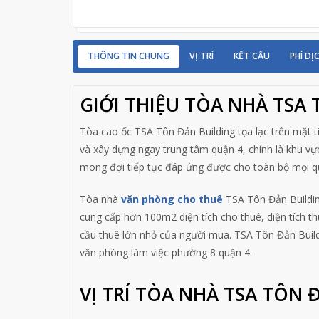
THÔNG TIN CHUNG
VỊ TRÍ
KẾT CẤU
PHÍ DỊ
GIỚI THIỆU TÒA NHÀ TSA
Tòa cao ốc TSA Tôn Đản Building tọa lạc trên mặt 
và xây dựng ngay trung tâm quận 4, chính là khu v
mong đợi tiếp tục đáp ứng được cho toàn bộ mọi qu
Tòa nhà
văn phòng cho thuê
TSA Tôn Đản Building
cung cấp hơn 100m2 diện tích cho thuê, diện tích t
cầu thuê lớn nhỏ của người mua. TSA Tôn Đản Buildi
văn phòng làm việc phường 8 quận 4.
VỊ TRÍ TÒA NHÀ TSA TÔN 