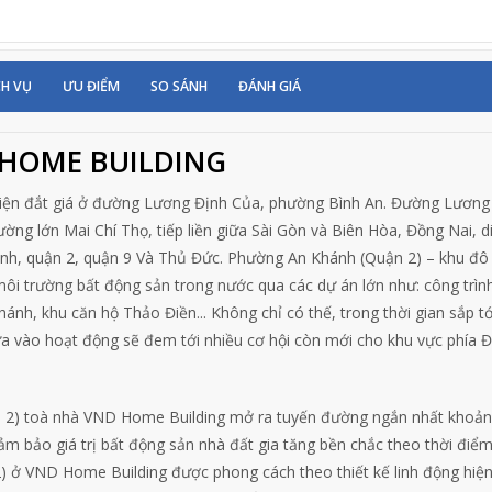
CH VỤ
ƯU ĐIỂM
SO SÁNH
ĐÁNH GIÁ
 HOME BUILDING
iện đắt giá ở đường Lương Định Của, phường Bình An. Đường Lương
ờng lớn Mai Chí Thọ, tiếp liền giữa Sài Gòn và Biên Hòa, Đồng Nai, d
nh, quận 2, quận 9 Và Thủ Đức. Phường An Khánh (Quận 2) – khu đô 
ôi trường bất động sản trong nước qua các dự án lớn như: công trìn
nh, khu căn hộ Thảo Điền... Không chỉ có thế, trong thời gian sắp tớ
 vào hoạt động sẽ đem tới nhiều cơ hội còn mới cho khu vực phía 
2) toà nhà VND Home Building mở ra tuyến đường ngắn nhất khoản
ảm bảo giá trị bất động sản nhà đất gia tăng bền chắc theo thời điể
ở VND Home Building được phong cách theo thiết kế linh động hiện