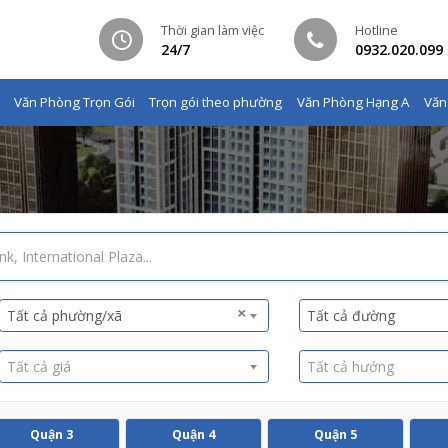
Thời gian làm việc
Hotline
24/7
0932.020.099
Văn Phòng Trọn Gói
Trọn gói theo phường
Văn Phòng Hạng A
Văn
×
Tất cả phường/xã
Tất cả đường
Tất cả giá
Tất cả hướng
Quận 3
Quận 4
Quận 5