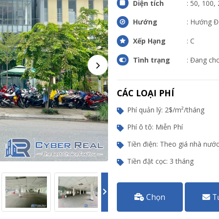
Diện tích
: 50, 100,
Hướng
: Hướng 
Xếp Hạng
: C
Tình trạng
: Đang ch
CÁC LOẠI PHÍ
Phí quản lý: 2$/m²/tháng
Phí ô tô: Miễn Phí
Tiền điện: Theo giá nhà nướ
Tiền đặt cọc: 3 tháng
Chọn
T