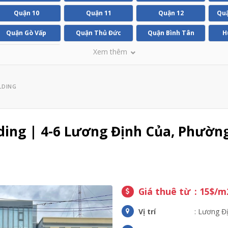
Quận 10
Quận 11
Quận 12
Quậ
Quận Gò Vấp
Quận Thủ Đức
Quận Bình Tân
H
Xem thêm
Huyện Bình Chánh
LDING
ing | 4-6 Lương Định Của, Phườn
Giá thuê từ
: 15$/m
Vị trí
: Lương Đ