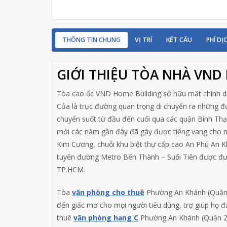
THÔNG TIN CHUNG
VỊ TRÍ
KẾT CẤU
PHÍ DỊ
GIỚI THIỆU TÒA NHÀ VND
Tòa cao ốc VND Home Building sở hữu mặt chính d
Của là trục đường quan trọng di chuyển ra những đư
chuyển suốt từ đầu đến cuối qua các quận Bình Thạ
mới các năm gần đây đã gây được tiếng vang cho m
Kim Cương, chuỗi khu biệt thự cấp cao An Phú An Khá
tuyến đường Metro Bến Thành – Suối Tiên được đưa
TP.HCM.
Tòa
văn phòng cho thuê
Phường An Khánh (Quận 
đến giấc mơ cho mọi người tiêu dùng, trợ giúp họ đ
thuê
văn phòng hạng C
Phường An Khánh (Quận 2) 