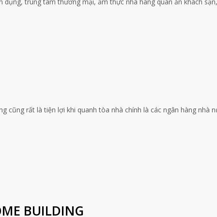
n dụng, trung tâm thương mại, ẩm thực nhà hàng quán ăn khách sạn
ding cũng rất là tiện lợi khi quanh tòa nhà chính là các ngân hàng nhà 
OME BUILDING