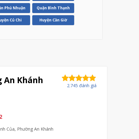
n Phú Nhuận
Quận Bình Thạnh
uyện Củ Chi
Huyện Cần Giờ
g An Khánh
2.745 đánh giá
2
ịnh Của, Phường An Khánh