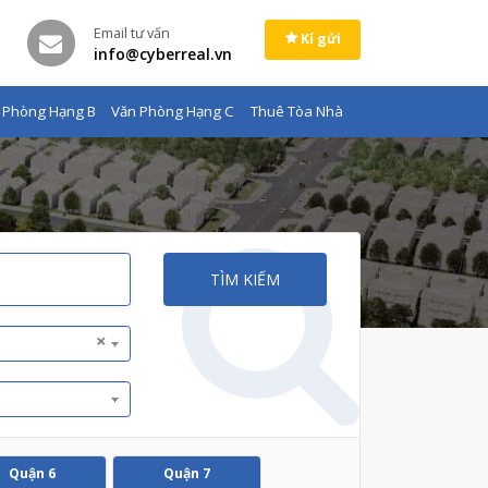
Email tư vấn
Kí gửi
info@cyberreal.vn
 Phòng Hạng B
Văn Phòng Hạng C
Thuê Tòa Nhà
TÌM KIẾM
×
Quận 6
Quận 7