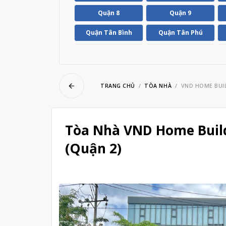
ubmenu
Quận 8
Quận 9
Quận Tân Bình
Quận Tân Phú
ubmenu
Huyện Hóc Môn
Huyện Nhà Bè
TRANG CHỦ
TÒA NHÀ
VND HOME BUI
Tòa Nhà VND Home Build
(Quận 2)