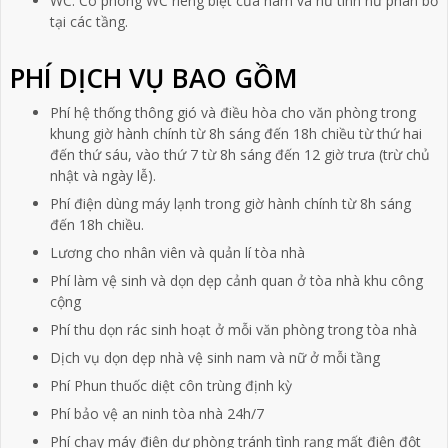
WC: Có phòng WC riêng biệt của nam và nữ tính nữ phân bố
tại các tầng.
PHÍ DỊCH VỤ BAO GỒM
Phí hệ thống thông gió và điều hòa cho văn phòng trong
khung giờ hành chính từ 8h sáng đến 18h chiều từ thứ hai
đến thứ sáu, vào thứ 7 từ 8h sáng đến 12 giờ trưa (trừ chủ
nhật và ngày lễ).
Phí điện dùng máy lạnh trong giờ hành chính từ 8h sáng
đến 18h chiều.
Lương cho nhân viên và quản lí tòa nhà
Phí làm vệ sinh và dọn dẹp cảnh quan ở tòa nhà khu công
cộng
Phí thu dọn rác sinh hoạt ở mỗi văn phòng trong tòa nhà
Dịch vụ dọn dẹp nhà vệ sinh nam và nữ ở mỗi tầng
Phí Phun thuốc diệt côn trùng định kỳ
Phí bảo vệ an ninh tòa nhà 24h/7
Phí chạy máy điện dự phòng tránh tình rạng mất điện đột