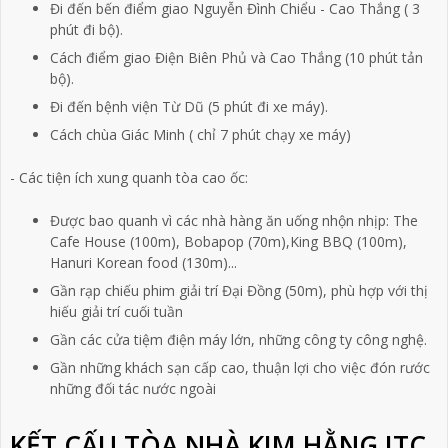
Đi đến bến điểm giao Nguyễn Đình Chiểu - Cao Thắng ( 3
phút đi bộ).
Cách điểm giao Điện Biên Phủ và Cao Thắng (10 phút tản
bộ).
Đi đến bệnh viện Từ Dũ (5 phút đi xe máy).
Cách chùa Giác Minh ( chỉ 7 phút chạy xe máy)
- Các tiện ích xung quanh tòa cao ốc:
Được bao quanh vì các nhà hàng ăn uống nhộn nhịp: The
Cafe House (100m), Bobapop (70m),King BBQ (100m),
Hanuri Korean food (130m)...
Gần rạp chiếu phim giải trí Đại Đồng (50m), phù hợp với thị
hiếu giải trí cuối tuần
Gần các cửa tiệm điện máy lớn, những công ty công nghệ.
Gần những khách sạn cấp cao, thuận lợi cho việc đón rước
những đối tác nước ngoài
KẾT CẤU TÒA NHÀ KIM HẰNG ITC