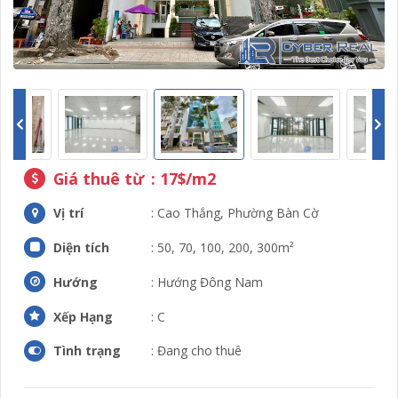
Giá thuê từ
: 17$/m2
Vị trí
: Cao Thắng, Phường Bàn Cờ
Diện tích
: 50, 70, 100, 200, 300m²
Hướng
: Hướng Đông Nam
Xếp Hạng
: C
Tình trạng
: Đang cho thuê