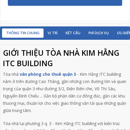
THÔNG TIN CHUNG
VỊ TRÍ
KẾT CẤU
PHÍ DỊCH VỤ
ƯU ĐIỂ
GIỚI THIỆU TÒA NHÀ KIM HẰNG
ITC BUILDING
Tòa nhà
văn phòng cho thuê quận 3
- Kim Hằng ITC building
nằm ở trên đường Cao Thắng, gần những con đường lớn và quan
trọng của quận 3 như đường 3/2, Điện Biên che, Võ Thị Sáu,
Nguyễn Đình Chiểu ... Gần bộ phận dân cư đông đúc, gần các khu
thuong mại, thuận lợi cho việc giao thông vận tải qua những quận
giữa trung tâm.
Tòa nhà tại phường 3 q. 3 - Kim Hằng ITC building với kiến trúc