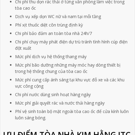
Chi phí thu dọn rác thải ở từng văn phòng làm việc trong
tòa cao ốc
Dịch vụ xếp dọn WC nữ và nam tại mỗi tầng
Phí xịt thuốc diệt côn trùng định kỳ
Chi phí bảo đảm an toàn tòa nhà 24h/7
Chi phí chạy máy phát điện dự trù tránh tình hình cúp điện
đột xuất
Mức phí dịch vụ hệ thống thang máy
Mức phí bão dưỡng những máy móc hay dòng thiết bị
trong hệ thống chung của tòa cao ốc
Mức phí cung cấp ánh sáng tại khu vực đỗ xe và các khu
vực công cộng
Chi phí nước dùng sinh hoạt hàng ngày
Mức phí giải quyết rác và nước thải hàng ngày
Phí vệ sinh toàn bộ mặt ngoài tòa cao ốc để cửa kính luôn
luôn sáng bóng.
ƯU ĐIỂM TÒA NHÀ KIM HẰNG ITC