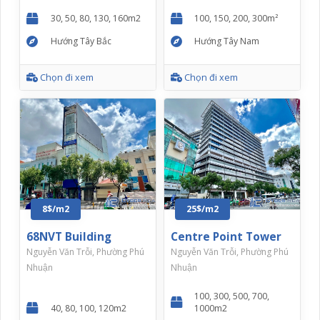
30, 50, 80, 130, 160m2
100, 150, 200, 300m²
Hướng Tây Bắc
Hướng Tây Nam
Chọn đi xem
Chọn đi xem
8$/m2
25$/m2
68NVT Building
Centre Point Tower
Nguyễn Văn Trỗi, Phường Phú
Nguyễn Văn Trỗi, Phường Phú
Nhuận
Nhuận
100, 300, 500, 700,
40, 80, 100, 120m2
1000m2