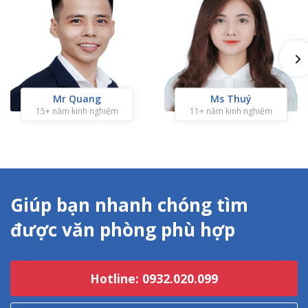
Mr Quang
Ms Thuý
15+ năm kinh nghiệm
11+ năm kinh nghiệm
Giúp bạn nhanh chóng tìm
được văn phòng phù hợp
Hotline: 0932.020.099