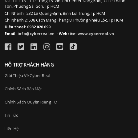
Địa chỉ :
L18-11-13,
Tầng 18, Vincom Center Đồng Khởi, 72 Lê Thánh
Tôn, Phường Sài Gòn, Tp HCM
Chi Nhánh : 232 Lê Quang Định,
Bình Lợi Trung,
Tp HCM
Chi Nhánh 2: 538 Cách Mạng Tháng 8, Phường Nhiêu Lộc, Tp HCM
Điện thoại: 0932 020 099
Email:
info@cyberreal.vn
- Website:
www.cyberreal.vn
HỖ TRỢ KHÁCH HÀNG
Giới Thiệu Về Cyber Real
Chính Sách Bảo Mật
Chính Sách Quyền Riêng Tư
Tin Tức
Liên Hệ