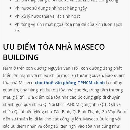
Phí nước sử dụng sinh hoạt hằng ngày
Phí xử lý nước thải và rác sinh hoạt
Phí tổng vệ sinh mặt ngoài tòa nhà để của kính luôn sạch
sẽ.
ƯU ĐIỂM TÒA NHÀ MASECO
BUILDING
Nằm ở trên con đường Nguyễn Văn Trỗi, con đường đang phát
triển lớn mạnh với nhiều ích lợi mọc lên thường xuyên. Bao quanh
tòa nhà Maseco
cho thuê văn phòng TPHCM chính
là những
quán ăn, nhà hàng, nhiều tòa tòa nhà cao ốc, trung tâm thương
mại, giải trí… địa điểm của tòa nhà cao ốc cũng giúp di chuyển
nhanh gọn qua nhiều Q. Nội khu TP.HCM giống như Q.1, Q.3 và
nhiều Q sát bên giống như Tân Bình, Q. Bình Thạnh, Gò Vấp. Đem
đến sự thuận lợi đi lại cho các công ty lớn. Maseco Building với
các ưu điểm nhấn về công sở, tiện nghi vào tòa nhà cũng như