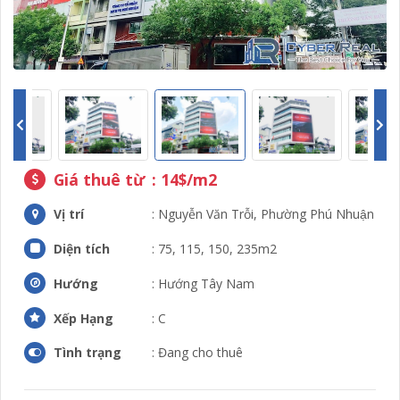
Giá thuê từ
: 14$/m2
Vị trí
: Nguyễn Văn Trỗi, Phường Phú Nhuận
Diện tích
: 75, 115, 150, 235m2
Hướng
: Hướng Tây Nam
Xếp Hạng
: C
Tình trạng
: Đang cho thuê