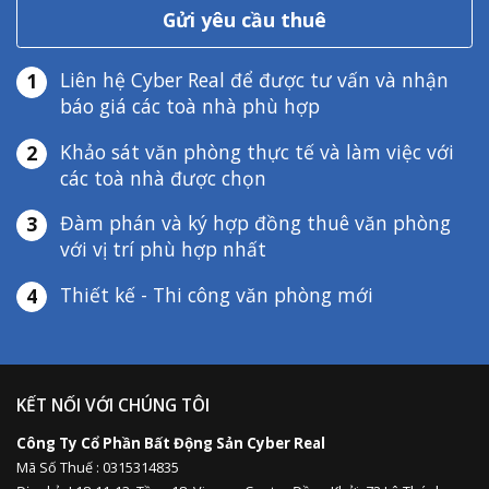
Gửi yêu cầu thuê
Liên hệ Cyber Real để được tư vấn và nhận
1
báo giá các toà nhà phù hợp
Khảo sát văn phòng thực tế và làm việc với
2
các toà nhà được chọn
Đàm phán và ký hợp đồng thuê văn phòng
3
với vị trí phù hợp nhất
Thiết kế - Thi công văn phòng mới
4
KẾT NỐI VỚI CHÚNG TÔI
Công Ty Cổ Phần Bất Động Sản Cyber Real
Mã Số Thuế : 0315314835