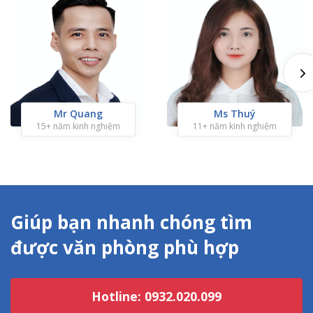
Mr Quang
Ms Thuý
15+ năm kinh nghiệm
11+ năm kinh nghiệm
Giúp bạn nhanh chóng tìm
được văn phòng phù hợp
Hotline: 0932.020.099