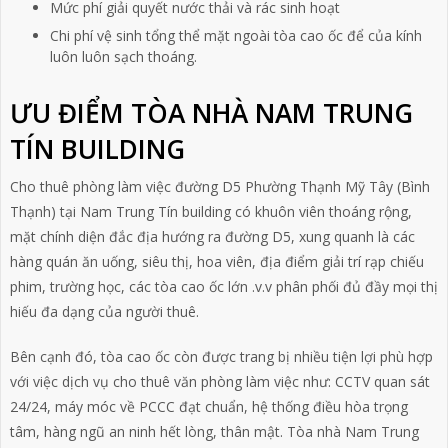
Mức phí giải quyết nước thải và rác sinh hoạt
Chi phí vệ sinh tổng thể mặt ngoài tòa cao ốc để của kính
luôn luôn sạch thoáng.
ƯU ĐIỂM TÒA NHÀ NAM TRUNG
TÍN BUILDING
Cho thuê phòng làm việc đường D5 Phường Thạnh Mỹ Tây (Bình
Thạnh) tại Nam Trung Tín building có khuôn viên thoáng rộng,
mặt chính diện đắc địa hướng ra đường D5, xung quanh là các
hàng quán ăn uống, siêu thị, hoa viên, địa điểm giải trí rạp chiếu
phim, trường học, các tòa cao ốc lớn .v.v phân phối đủ đầy mọi thị
hiếu đa dạng của người thuê.
Bên cạnh đó, tòa cao ốc còn được trang bị nhiều tiện lợi phù hợp
với việc dịch vụ cho thuê văn phòng làm việc như: CCTV quan sát
24/24, máy móc về PCCC đạt chuẩn, hệ thống điều hòa trọng
tâm, hàng ngũ an ninh hết lòng, thân mật. Tòa nhà Nam Trung