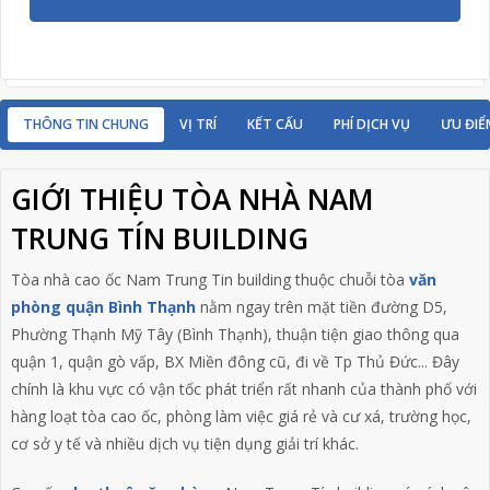
THÔNG TIN CHUNG
VỊ TRÍ
KẾT CẤU
PHÍ DỊCH VỤ
ƯU ĐIỂ
GIỚI THIỆU TÒA NHÀ NAM
TRUNG TÍN BUILDING
Tòa nhà cao ốc Nam Trung Tin building thuộc chuỗi tòa
văn
phòng quận Bình Thạnh
nằm ngay trên mặt tiền đường D5,
Phường Thạnh Mỹ Tây (Bình Thạnh), thuận tiện giao thông qua
quận 1, quận gò vấp, BX Miền đông cũ, đi về Tp Thủ Đức... Đây
chính là khu vực có vận tốc phát triển rất nhanh của thành phố với
hàng loạt tòa cao ốc, phòng làm việc giá rẻ và cư xá, trường học,
cơ sở y tế và nhiều dịch vụ tiện dụng giải trí khác.