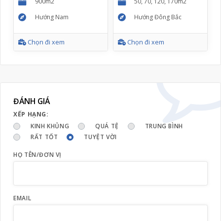
900m2
50, 70, 120, 170m2
Hướng Nam
Hướng Đông Bắc
Chọn đi xem
Chọn đi xem
ĐÁNH GIÁ
XẾP HẠNG:
KINH KHỦNG
QUÁ TỆ
TRUNG BÌNH
RẤT TỐT
TUYỆT VỜI
HỌ TÊN/ĐƠN VỊ
EMAIL