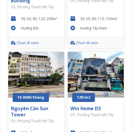
Building
D5, Phường Thạnh Mỹ Tây
D5, Phường Thạnh Mỹ Tây
30, 50, 80, 120, 200m²
30, 50, 80, 110, 150m2
Hướng Bắc
Hướng Tây Nam
Chọn đi xem
Chọn đi xem
10.000$/tháng
12$/m2
Nguyên Căn Sun
Win Home D5
Tower
D5, Phường Thạnh Mỹ Tây
D5, Phường Thạnh Mỹ Tây