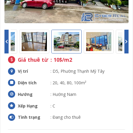
Giá thuê từ
: 10$/m2
Vị trí
: D5, Phường Thạnh Mỹ Tây
Diện tích
: 20, 40, 80, 100m²
Hướng
: Hướng Nam
Xếp Hạng
: C
Tình trạng
: Đang cho thuê