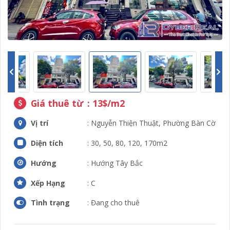
Giá thuê từ
: 13$/m2
Vị trí
: Nguyễn Thiện Thuật, Phường Bàn Cờ
Diện tích
: 30, 50, 80, 120, 170m2
Hướng
: Hướng Tây Bắc
Xếp Hạng
: C
Tình trạng
: Đang cho thuê