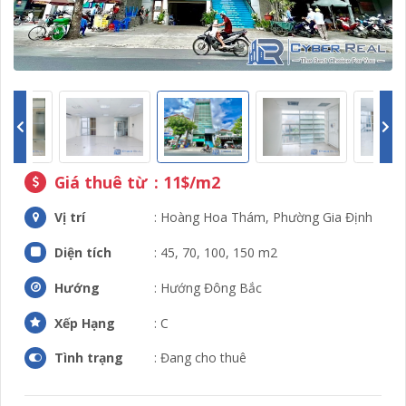
Giá thuê từ
: 11$/m2
Vị trí
: Hoàng Hoa Thám, Phường Gia Định
Diện tích
: 45, 70, 100, 150 m2
Hướng
: Hướng Đông Bắc
Xếp Hạng
: C
Tình trạng
: Đang cho thuê