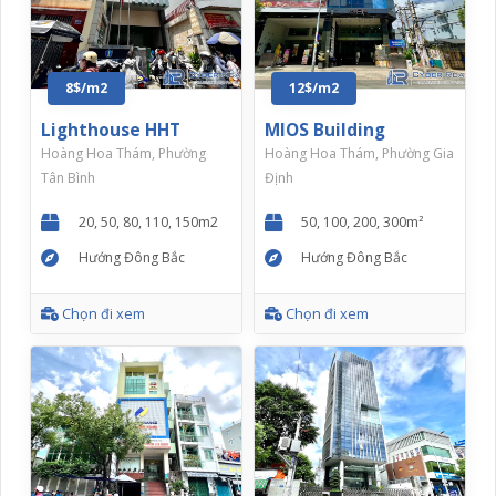
8$/m2
12$/m2
Lighthouse HHT
MIOS Building
Hoàng Hoa Thám, Phường
Hoàng Hoa Thám, Phường Gia
Tân Bình
Định
20, 50, 80, 110, 150m2
50, 100, 200, 300m²
Hướng Đông Bắc
Hướng Đông Bắc
Chọn đi xem
Chọn đi xem