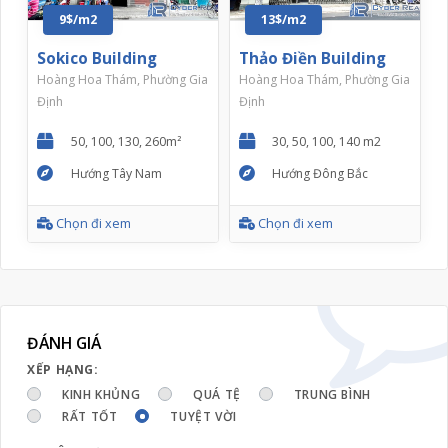
9$/m2
13$/m2
Sokico Building
Thảo Điền Building
Hoàng Hoa Thám, Phường Gia
Hoàng Hoa Thám, Phường Gia
Định
Định
50, 100, 130, 260m²
30, 50, 100, 140 m2
Hướng Tây Nam
Hướng Đông Bắc
Chọn đi xem
Chọn đi xem
ĐÁNH GIÁ
XẾP HẠNG:
KINH KHỦNG
QUÁ TỆ
TRUNG BÌNH
RẤT TỐT
TUYỆT VỜI