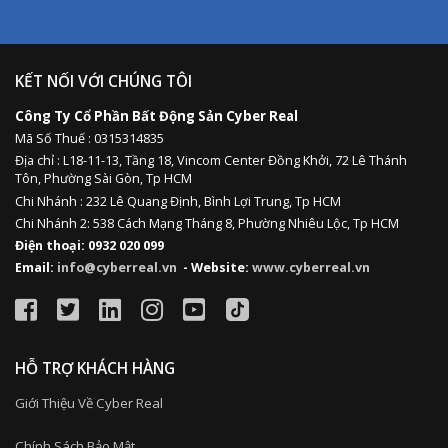
KẾT NỐI VỚI CHÚNG TÔI
Công Ty Cổ Phần Bất Động Sản Cyber Real
Mã Số Thuế : 0315314835
Địa chỉ :
L18-11-13,
Tầng 18, Vincom Center Đồng Khởi, 72 Lê Thánh
Tôn, Phường Sài Gòn, Tp HCM
Chi Nhánh : 232 Lê Quang Định,
Bình Lợi Trung,
Tp HCM
Chi Nhánh 2: 538 Cách Mạng Tháng 8, Phường Nhiêu Lộc, Tp HCM
Điện thoại: 0932 020 099
Email:
info@cyberreal.vn
- Website:
www.cyberreal.vn
HỖ TRỢ KHÁCH HÀNG
Giới Thiệu Về Cyber Real
Chính Sách Bảo Mật