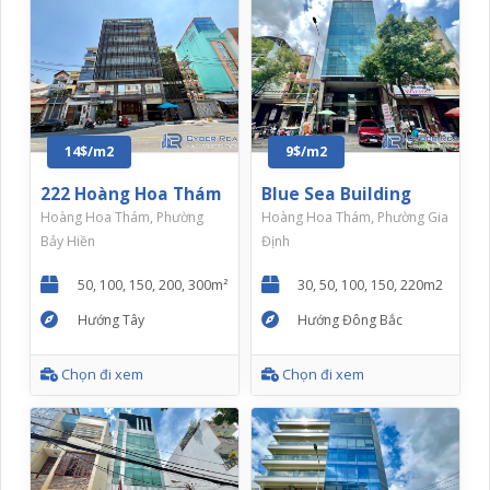
14$/m2
9$/m2
222 Hoàng Hoa Thám
Blue Sea Building
Hoàng Hoa Thám, Phường
Hoàng Hoa Thám, Phường Gia
Bảy Hiền
Định
50, 100, 150, 200, 300m²
30, 50, 100, 150, 220m2
Hướng Tây
Hướng Đông Bắc
Chọn đi xem
Chọn đi xem