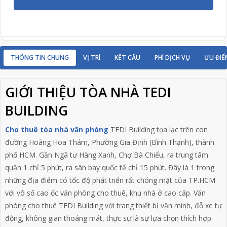
THÔNG TIN CHUNG
VỊ TRÍ
KẾT CẤU
PHÍ DỊCH VỤ
ƯU ĐIỂ
GIỚI THIỆU TÒA NHÀ TEDI
BUILDING
Cho thuê tòa nhà văn phòng
TEDI Building tọa lạc trên con
đường Hoàng Hoa Thám, Phường Gia Định (Bình Thạnh), thành
phố HCM. Gần Ngã tư Hàng Xanh, Chợ Bà Chiểu, ra trung tâm
quận 1 chỉ 5 phút, ra sân bay quốc tế chỉ 15 phút. Đây là 1 trong
những địa điểm có tốc độ phát triển rất chóng mặt của TP.HCM
với vô số cao ốc văn phòng cho thuê, khu nhà ở cao cấp. Văn
phòng cho thuê TEDI Building với trang thiết bị văn minh, đỗ xe tự
động, không gian thoáng mát, thực sự là sự lựa chọn thích hợp