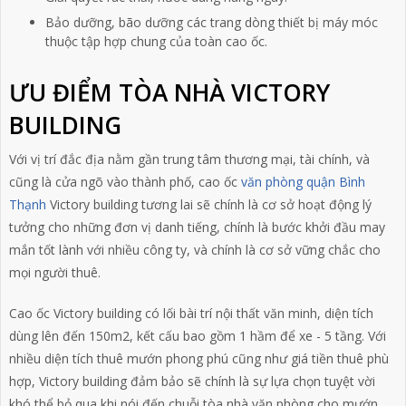
Bảo dưỡng, bão dưỡng các trang dòng thiết bị máy móc
thuộc tập hợp chung của toàn cao ốc.
ƯU ĐIỂM TÒA NHÀ VICTORY
BUILDING
Với vị trí đắc địa nằm gần trung tâm thương mại, tài chính, và
cũng là cửa ngõ vào thành phố, cao ốc
văn phòng quận Bình
Thạnh
Victory building tương lai sẽ chính là cơ sở hoạt động lý
tưởng cho những đơn vị danh tiếng, chính là bước khởi đầu may
mắn tốt lành với nhiều công ty, và chính là cơ sở vững chắc cho
mọi người thuê.
Cao ốc Victory building có lối bài trí nội thất văn minh, diện tích
dùng lên đến 150m2, kết cấu bao gồm 1 hầm để xe - 5 tầng. Với
nhiều diện tích thuê mướn phong phú cũng như giá tiền thuê phù
hợp, Victory building đảm bảo sẽ chính là sự lựa chọn tuyệt vời
khó thể bỏ qua khi nói đến chuỗi tòa nhà văn phòng cho mướn