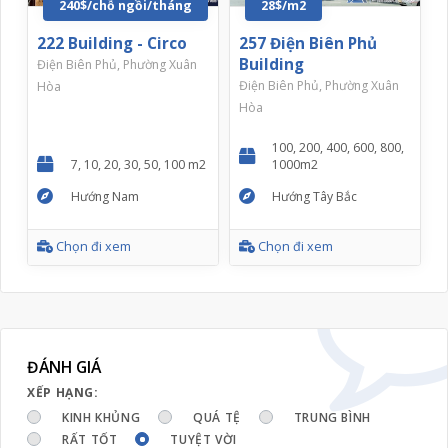
240$/chỗ ngồi/tháng
28$/m2
222 Building - Circo
257 Điện Biên Phủ
Building
Điện Biên Phủ, Phường Xuân
Điện Biên Phủ, Phường Xuân
Hòa
Hòa
100, 200, 400, 600, 800,
7, 10, 20, 30, 50, 100 m2
1000m2
Hướng Nam
Hướng Tây Bắc
Chọn đi xem
Chọn đi xem
ĐÁNH GIÁ
XẾP HẠNG:
KINH KHỦNG
QUÁ TỆ
TRUNG BÌNH
RẤT TỐT
TUYỆT VỜI