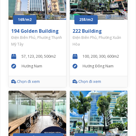
16$/m2
25$/m2
194 Golden Building
222 Building
Điện Biên Phủ, Phường Thạnh
Điện Biên Phủ, Phường Xuân
Mỹ Tây
Hòa
57, 123, 200, 500m2
100, 200, 300, 600m2
Hướng Nam
Hướng Đông Nam
Chọn đi xem
Chọn đi xem