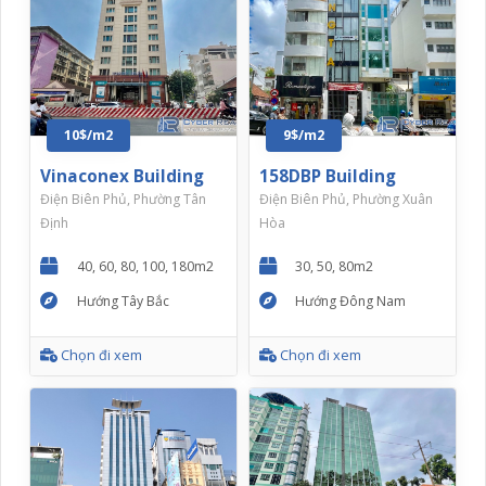
10$/m2
9$/m2
Vinaconex Building
158DBP Building
Điện Biên Phủ, Phường Tân
Điện Biên Phủ, Phường Xuân
Định
Hòa
40, 60, 80, 100, 180m2
30, 50, 80m2
Hướng Tây Bắc
Hướng Đông Nam
Chọn đi xem
Chọn đi xem