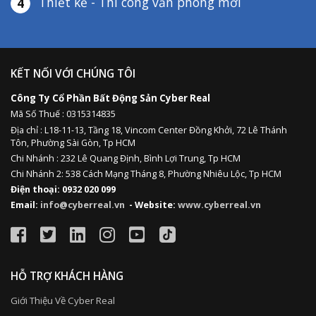
Thiết kế - Thi công văn phòng mới
4
KẾT NỐI VỚI CHÚNG TÔI
Công Ty Cổ Phần Bất Động Sản Cyber Real
Mã Số Thuế : 0315314835
Địa chỉ :
L18-11-13,
Tầng 18, Vincom Center Đồng Khởi, 72 Lê Thánh
Tôn, Phường Sài Gòn, Tp HCM
Chi Nhánh : 232 Lê Quang Định,
Bình Lợi Trung,
Tp HCM
Chi Nhánh 2: 538 Cách Mạng Tháng 8, Phường Nhiêu Lộc, Tp HCM
Điện thoại: 0932 020 099
Email:
info@cyberreal.vn
- Website:
www.cyberreal.vn
HỖ TRỢ KHÁCH HÀNG
Giới Thiệu Về Cyber Real