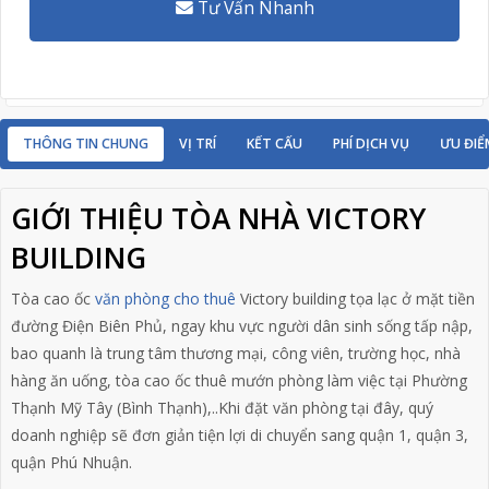
Tư Vấn Nhanh
THÔNG TIN CHUNG
VỊ TRÍ
KẾT CẤU
PHÍ DỊCH VỤ
ƯU ĐIỂ
GIỚI THIỆU TÒA NHÀ VICTORY
BUILDING
Tòa cao ốc
văn phòng cho thuê
Victory building tọa lạc ở mặt tiền
đường Điện Biên Phủ, ngay khu vực người dân sinh sống tấp nập,
bao quanh là trung tâm thương mại, công viên, trường học, nhà
hàng ăn uống, tòa cao ốc thuê mướn phòng làm việc tại Phường
Thạnh Mỹ Tây (Bình Thạnh),..Khi đặt văn phòng tại đây, quý
doanh nghiệp sẽ đơn giản tiện lợi di chuyển sang quận 1, quận 3,
quận Phú Nhuận.