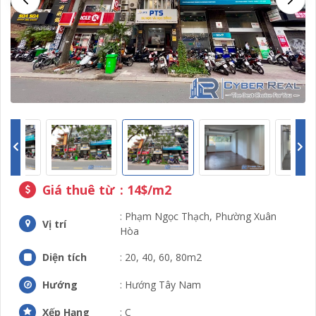
Giá thuê từ
: 14$/m2
: Phạm Ngọc Thạch, Phường Xuân
Vị trí
Hòa
Diện tích
: 20, 40, 60, 80m2
Hướng
: Hướng Tây Nam
Xếp Hạng
: C