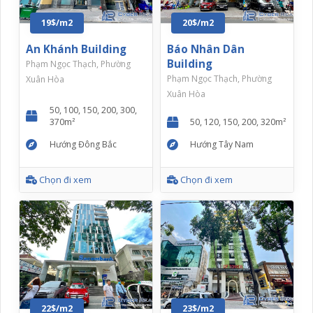
19$/m2
20$/m2
An Khánh Building
Báo Nhân Dân
Building
Phạm Ngọc Thạch, Phường
Phạm Ngọc Thạch, Phường
Xuân Hòa
Xuân Hòa
50, 100, 150, 200, 300,
370m²
50, 120, 150, 200, 320m²
Hướng Đông Bắc
Hướng Tây Nam
Chọn đi xem
Chọn đi xem
22$/m2
23$/m2