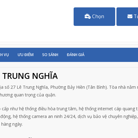
Chọn
T
CH VỤ
ƯU ĐIỂM
SO SÁNH
ĐÁNH GIÁ
Ê TRUNG NGHĨA
c địa số 27 Lê Trung Nghĩa, Phường Bảy Hiền (Tân Bình). Tòa nhà nằm
 thương quan trọng của quận.
o cấp như hệ thống điều hòa trung tâm, hệ thống internet cáp quang 
 động, hệ thống camera an ninh 24/24, dịch vụ bảo vệ chuyên nghiệp,
h hàng ngày.