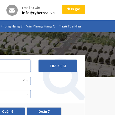
Email tư vấn
Kí gửi
info@cyberreal.vn
 Phòng Hạng B
Văn Phòng Hạng C
Thuê Tòa Nhà
TÌM KIẾM
×
Quận 6
Quận 7