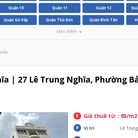
Quận 10
Quận 11
Quận 12
Quậ
Quận Gò Vấp
Quận Thủ Đức
Quận Bình Tân
H
Xem thêm
Huyện Bình Chánh
GHĨA
a | 27 Lê Trung Nghĩa, Phường Bả
Giá thuê từ
: 8$/m2
Vị trí
: Lê Trung