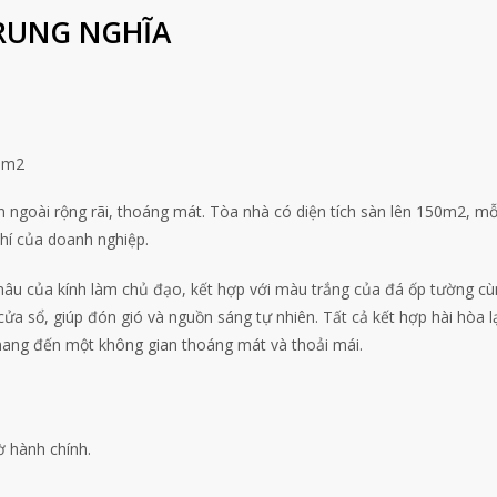
TRUNG NGHĨA
0 m2
 ngoài rộng rãi, thoáng mát. Tòa nhà có diện tích sàn lên 150m2, mỗ
phí của doanh nghiệp.
âu của kính làm chủ đạo, kết hợp với màu trắng của đá ốp tường cù
ửa sổ, giúp đón gió và nguồn sáng tự nhiên. Tất cả kết hợp hài hòa lạ
mang đến một không gian thoáng mát và thoải mái.
ờ hành chính.