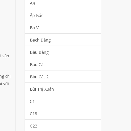
A4
Ấp Bắc
Ba Vì
Bạch Đằng
Bàu Bàng
i sàn
Bàu Cát
ng chi
Bàu Cát 2
i với
Bùi Thị Xuân
C1
C18
C22