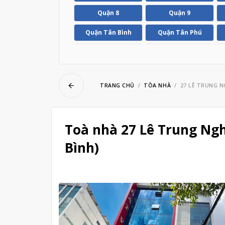
ubmenu
Quận 8
Quận 9
Quận Tân Bình
Quận Tân Phú
ubmenu
Huyện Hóc Môn
Huyện Nhà Bè
TRANG CHỦ
TÒA NHÀ
27 LÊ TRUNG N
Toà nhà 27 Lê Trung Nghĩ
Bình)