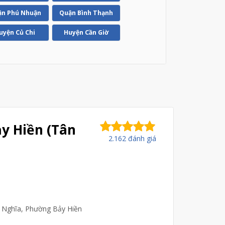
n Phú Nhuận
Quận Bình Thạnh
uyện Củ Chi
Huyện Cần Giờ
y Hiền (Tân
2.162 đánh giá
 Nghĩa, Phường Bảy Hiền