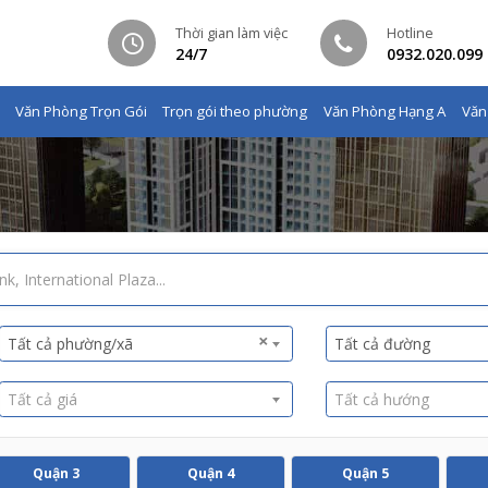
Thời gian làm việc
Hotline
24/7
0932.020.099
Văn Phòng Trọn Gói
Trọn gói theo phường
Văn Phòng Hạng A
Văn
×
Tất cả phường/xã
Tất cả đường
Tất cả giá
Tất cả hướng
Quận 3
Quận 4
Quận 5