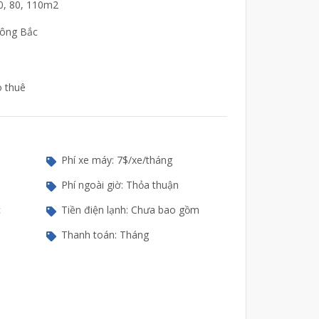
60, 80, 110m2
Đông Bắc
o thuê
Phí xe máy: 7$/xe/tháng
Phí ngoài giờ: Thỏa thuận
c
Tiền điện lạnh: Chưa bao gồm
Thanh toán: Tháng