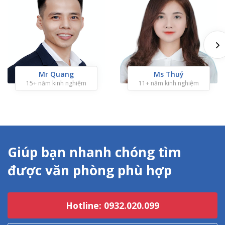
Mr Quang
Ms Thuý
15+ năm kinh nghiệm
11+ năm kinh nghiệm
Giúp bạn nhanh chóng tìm
được văn phòng phù hợp
Hotline: 0932.020.099