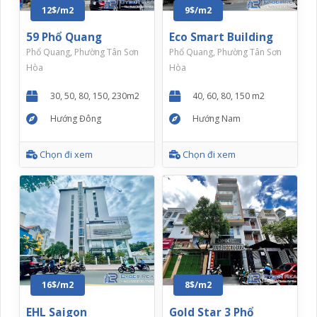
12$/m2
9$/m2
59 Phổ Quang
Eco Smart Building
Phổ Quang, Phường Tân Sơn
Phổ Quang, Phường Tân Sơn
Hòa
Hòa
30, 50, 80, 150, 230m2
40, 60, 80, 150 m2
Hướng Đông
Hướng Nam
Chọn đi xem
Chọn đi xem
16$/m2
8$/m2
EHL Saigon
Gold Star 3 Phổ