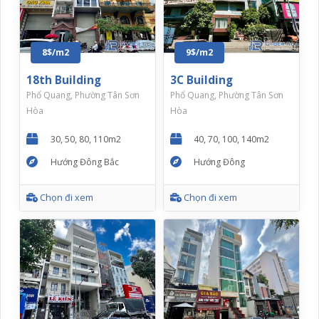
8$/m2
9$/m2
18th Building
3C Building
Phổ Quang, Phường Tân Sơn
Phổ Quang, Phường Tân Sơn
Hòa
Hòa
30, 50, 80, 110m2
40, 70, 100, 140m2
Hướng Đông Bắc
Hướng Đông
Chọn đi xem
Chọn đi xem