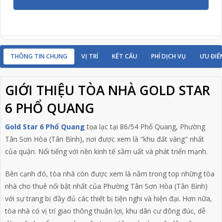
THÔNG TIN CHUNG
VỊ TRÍ
KẾT CẤU
PHÍ DỊCH VỤ
ƯU ĐIỂ
GIỚI THIỆU TÒA NHÀ GOLD STAR
6 PHỔ QUANG
Gold Star 6 Phổ Quang
tọa lạc tại 86/54 Phổ Quang, Phường
Tân Sơn Hòa (Tân Bình), nơi được xem là "khu đất vàng" nhất
của quận. Nổi tiếng với nền kinh tế sầm uất và phát triển mạnh.
Bên cạnh đó, tòa nhà còn được xem là nằm trong top những tòa
nhà cho thuê nổi bật nhất của Phường Tân Sơn Hòa (Tân Bình)
với sự trang bị đầy đủ các thiết bị tiện nghi và hiện đại. Hơn nữa,
tòa nhà có vị trí giao thông thuận lợi, khu dân cư đông đúc, dễ