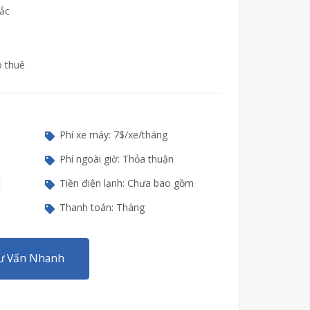
ắc
o thuê
Phí xe máy: 7$/xe/tháng
Phí ngoài giờ: Thỏa thuận
c
Tiền điện lạnh: Chưa bao gồm
Thanh toán: Tháng
ư Vấn Nhanh