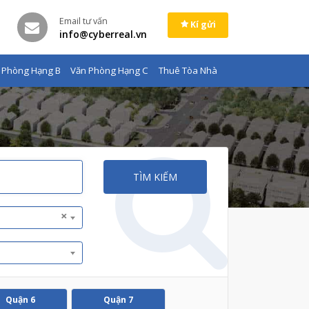
Email tư vấn
Kí gửi
info@cyberreal.vn
 Phòng Hạng B
Văn Phòng Hạng C
Thuê Tòa Nhà
TÌM KIẾM
×
Quận 6
Quận 7