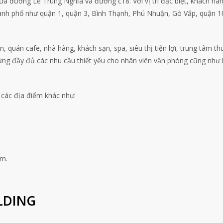
a đường Lê Trung Nghĩa và đường c18. Với vị trí đặc biệt, khách hà
hành phố như quận 1, quận 3, Bình Thạnh, Phú Nhuận, Gò Vấp, quận 1
, quán cafe, nhà hàng, khách sạn, spa, siêu thị tiện lợi, trung tâm t
 ứng đầy đủ các nhu cầu thiết yếu cho nhân viên văn phòng cũng như
n các địa điểm khác như:
0m.
LDING