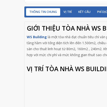
THÔNG TIN CHUNG
VỊ TRÍ
KẾT CẤU
PHÍ DỊ
GIỚI THIỆU TÒA NHÀ WS 
WS Building
là một tòa nhà đạt chuẩn tiêu chí văn 
tầng hầm với tổng diện tích lên đến 1.500m2, chiều 
sàn cho thuê linh hoạt từ 80m2, 160m2 , 240m2. Khô
hợp với mức chi phí và mức không gian thuê sao cho
VỊ TRÍ TÒA NHÀ WS BUILD