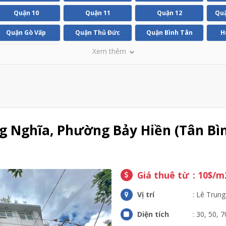
Quận 10
Quận 11
Quận 12
Quậ
Quận Gò Vấp
Quận Thủ Đức
Quận Bình Tân
H
Xem thêm
Huyện Bình Chánh
g Nghĩa, Phường Bảy Hiền (Tân Bì
Giá thuê từ
: 10$/m
Vị trí
: Lê Trung
Diện tích
: 30, 50, 