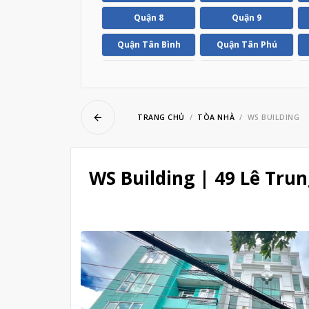
ubmenu
Quận 8
Quận 9
Quận Tân Bình
Quận Tân Phú
ubmenu
Huyện Hóc Môn
Huyện Nhà Bè
TRANG CHỦ
TÒA NHÀ
WS BUILDING
WS Building | 49 Lê Trun