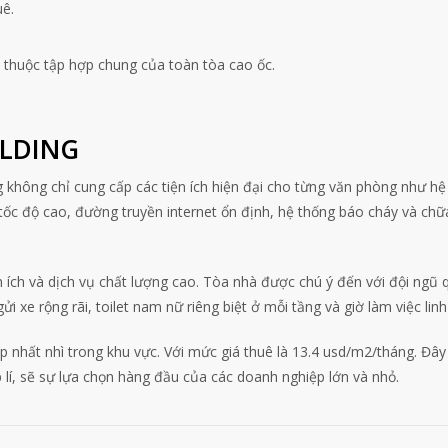
uê.
thuộc tập hợp chung của toàn tòa cao ốc.
ILDING
g không chỉ cung cấp các tiện ích hiện đại cho từng văn phòng như hệ
tốc độ cao, đường truyền internet ổn định, hệ thống báo cháy và chữ
.
ích và dịch vụ chất lượng cao. Tòa nhà được chú ý đến với đội ngũ q
xe rộng rãi, toilet nam nữ riêng biệt ở mỗi tầng và giờ làm việc linh
ấp nhất nhì trong khu vực. Với mức giá thuê là 13.4 usd/m2/tháng. Đây
p lí, sẽ sự lựa chọn hàng đầu của các doanh nghiệp lớn và nhỏ.