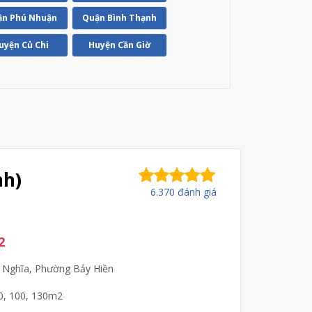
n Phú Nhuận
Quận Bình Thạnh
uyện Củ Chi
Huyện Cần Giờ
nh)
6.370 đánh giá
2
 Nghĩa, Phường Bảy Hiền
70, 100, 130m2