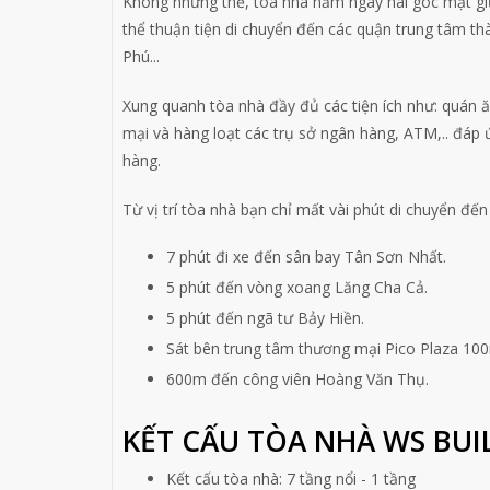
Không những thế, tòa nhà nằm ngay hai góc mặt giữ
thể thuận tiện di chuyển đến các quận trung tâm t
Phú...
Xung quanh tòa nhà đầy đủ các tiện ích như: quán ăn
mại và hàng loạt các trụ sở ngân hàng, ATM,.. đáp
hàng.
Từ vị trí tòa nhà bạn chỉ mất vài phút di chuyển đế
7 phút đi xe đến sân bay Tân Sơn Nhất.
5 phút đến vòng xoang Lăng Cha Cả.
5 phút đến ngã tư Bảy Hiền.
Sát bên trung tâm thương mại Pico Plaza 10
600m đến công viên Hoàng Văn Thụ.
KẾT CẤU TÒA NHÀ WS BUI
Kết cấu tòa nhà: 7 tầng nổi - 1 tầng