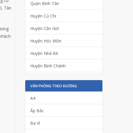
ng có
Quận Bình Tân
0, Tân
Huyện Củ Chi
Huyện Cần Giờ
hương
 khách
Huyện Hóc Môn
Huyện Nhà Bè
Huyện Bình Chánh
VĂN PHÒNG THEO ĐƯỜNG
A4
Ấp Bắc
Ba Vì