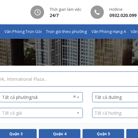
Thời gian làm việc
Hotline
24/7
0932.020.099
Văn Phòng Trọn Gói
Trọn gói theo phường
Văn Phòng Hạng A
Văn
×
Tất cả phường/xã
Tất cả đường
Tất cả giá
Tất cả hướng
Quận 3
Quận 4
Quận 5